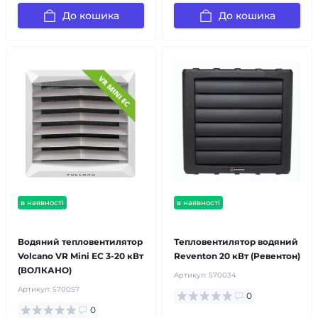
До кошика
До кошика
в наявності
в наявності
безкоштовна доставка!
безкоштовна доставка!
Водяний тепловентилятор
Тепловентилятор водяний
Volcano VR Mini EC 3-20 кВт
Reventon 20 кВт (Ревентон)
(ВОЛКАНО)
Артикул:
570034
Артикул:
570057
0
0