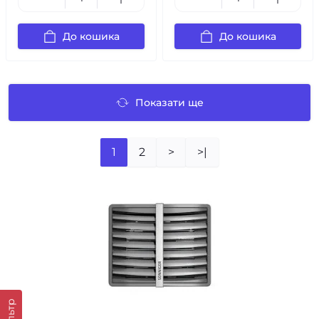
До кошика
До кошика
Показати ще
1
2
>
>|
Фільтр