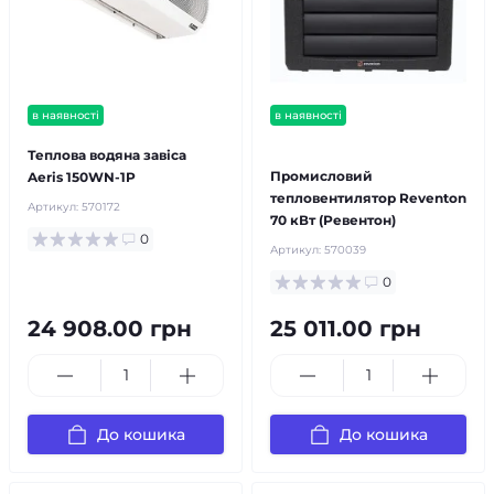
в наявності
в наявності
безкоштовна доставка!
Теплова водяна завіса
Промисловий
Aeris 150WN-1P
тепловентилятор Reventon
Артикул:
570172
70 кВт (Ревентон)
0
Артикул:
570039
0
24 908.00 грн
25 011.00 грн
До кошика
До кошика