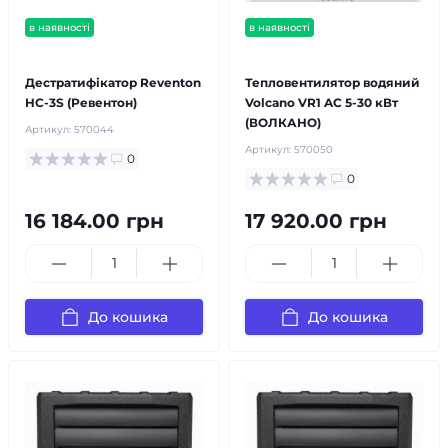
в наявності
в наявності
безкоштовна доставка!
безкоштовна доставка!
Дестратифікатор Reventon
Тепловентилятор водяний
HC-3S (Ревентон)
Volcano VR1 AC 5-30 кВт
(ВОЛКАНО)
Артикул:
570044
Артикул:
570050
0
0
16 184.00 грн
17 920.00 грн
До кошика
До кошика