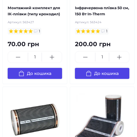
Монтажний комплект для
Інфрачервона плівка 50 см,
ІК-плівки (типу крокодил)
150 Вт In-Therm
Артикул:
563427
Артикул:
563424
1
1
70.00 грн
200.00 грн
До кошика
До кошика