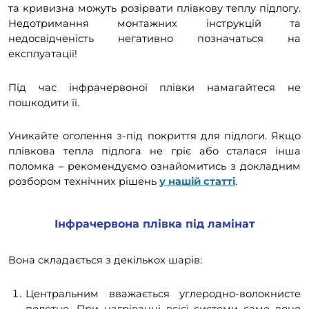
та кривизна можуть розірвати плівкову теплу підлогу.
Недотримання монтажних інструкцій та
недосвідченість негативно позначаться на
експлуатації!
Під час інфрачервоної плівки намагайтеся не
пошкодити її.
Уникайте оголення з-під покриття для підлоги. Якщо
плівкова тепла підлога не гріє або сталася інша
поломка – рекомендуємо ознайомитись з докладним
розбором технічних рішень
у нашій статті
.
Інфрачервона плівка під ламінат
Вона складається з декількох шарів:
Центральним вважається углеродно-волокнисте
полотно. При нагріванні всієї системи саме воно