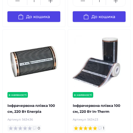
До кошика
До кошика
в наявності
в наявності
Інфрачервона плівка 100
Інфрачервона плівка 100
см, 220 Вт Enerpia
см, 220 Вт In-Therm
Артикул:
563436
Артикул:
563423
0
1