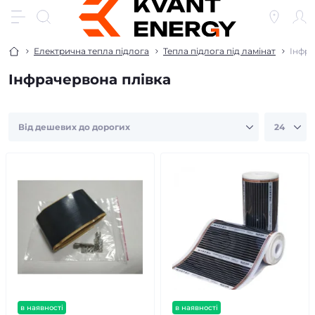
Електрична тепла підлога
Тепла підлога під ламінат
Інфра
Інфрачервона плівка
в наявності
в наявності