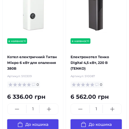
в наявності
в наявності
безкоштовна доставка!
безкоштовна доставка!
Котел електричний Титан
Електрокотел Тенко
Мікро 6 кВт для опалення
Digital 4,5 кВт, 220 В
380В
(TENKO)
Артикул:
510309
Артикул:
510087
0
0
6 336.00 грн
6 562.00 грн
До кошика
До кошика