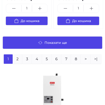
До кошика
До кошика
Показати ще
1
2
3
4
5
6
7
8
>
>|