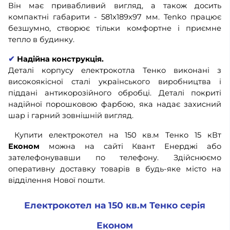
Він має привабливий вигляд, а також досить
компактні габарити - 581x189x97 мм. Tenko працює
безшумно, створює тільки комфортне і приємне
тепло в будинку.
✔
Надійна конструкція.
Деталі корпусу електрокотла Тенко виконані з
високоякісної сталі українського виробництва і
піддані антикорозійного обробці. Деталі покриті
надійної порошковою фарбою, яка надає захисний
шар і гарний зовнішній вигляд.
Купити електрокотел на 150 кв.м Тенко 15 кВт
Економ
можна на сайті Квант Енерджі або
зателефонувавши по телефону. Здійснюємо
оперативну доставку товарів в будь-яке місто на
відділення Нової пошти.
Електрокотел на 150 кв.м Тенко серія
Економ