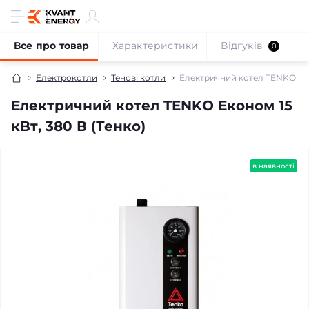
Все про товар
Характеристики
Відгуків
0
Електрокотли
Тенові котли
Електричний котел TENKO Екон
Електричний котел TENKO Економ 15
кВт, 380 В (Тенко)
безкоштовна доставка!
в наявності