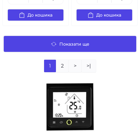
До кошика
До кошика
Показати ще
1
2
>
>|