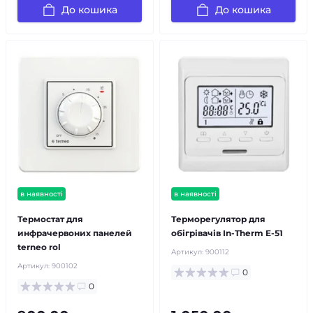
До кошика
До кошика
в наявності
в наявності
Термостат для
Терморегулятор для
инфрачервоних панелей
обігрівачів In-Therm E-51
terneo rol
Артикул:
900112
Артикул:
900102
0
0