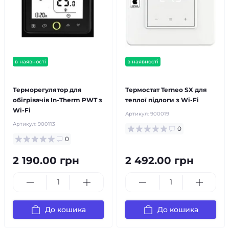
в наявності
в наявності
безкоштовна доставка!
безкоштовна доставка!
Терморегулятор для
Термостат Terneo SX для
обігрівачів In-Therm PWT з
теплої підлоги з Wi-Fi
Wi-Fi
Артикул:
900019
Артикул:
900113
0
0
2 190.00 грн
2 492.00 грн
До кошика
До кошика