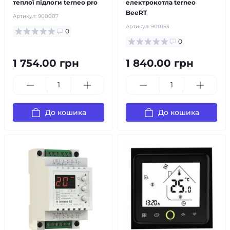
теплої підлоги terneo pro
електрокотла terneo
BeeRT
Артикул:
900007
Артикул:
900153
0
0
1 754.00 грн
1 840.00 грн
До кошика
До кошика