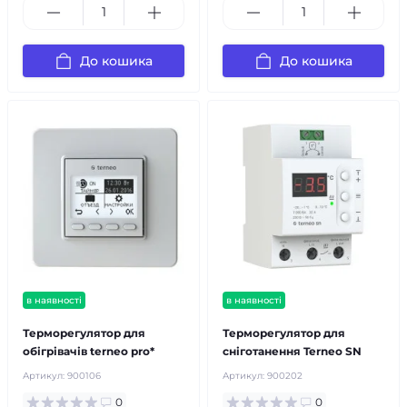
До кошика
До кошика
в наявності
в наявності
Терморегулятор для
Терморегулятор для
обігрівачів terneo pro*
сніготанення Terneo SN
Артикул:
900106
Артикул:
900202
0
0