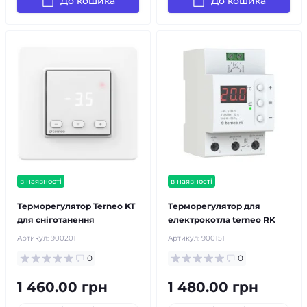
До кошика
До кошика
в наявності
в наявності
Терморегулятор Terneo KT
Терморегулятор для
для сніготанення
електрокотла terneo RK
Артикул:
900201
Артикул:
900151
0
0
1 460.00 грн
1 480.00 грн