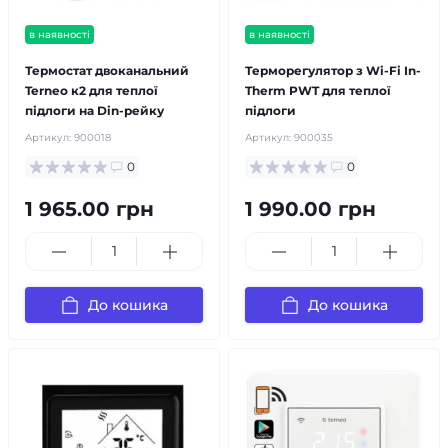
в наявності
в наявності
Термостат двоканальний
Терморегулятор з Wi-Fi In-
Terneo к2 для теплої
Therm PWT для теплої
підлоги на Din-рейку
підлоги
Артикул:
900018
Артикул:
900035
0
0
1 965.00 грн
1 990.00 грн
До кошика
До кошика