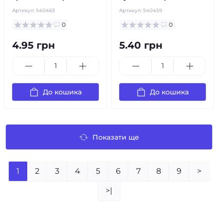
Артикул:
540463
Артикул:
540459
0
0
4.95 грн
5.40 грн
До кошика
До кошика
Показати ще
1
2
3
4
5
6
7
8
9
>
>|