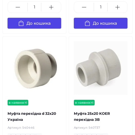
До кошика
До кошика
в наявності
в наявності
Муфта перехідна d 32х20
Муфта 25х20 KOER
Україна
перехідна ЗВ
Артикул:
540446
Артикул:
540737