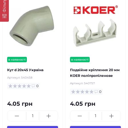
Фільтр
в наявності
в наявності
Кут d 20х45 Україна
Подвійне кріплення 20 мм
KOER поліпропіленове
Артикул:
540458
Артикул:
540757
0
0
4.05 грн
4.05 грн