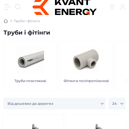
Труби і фітінги
Труби і фітінги
Труби пластикові
Фітинги поліпропіленові
З