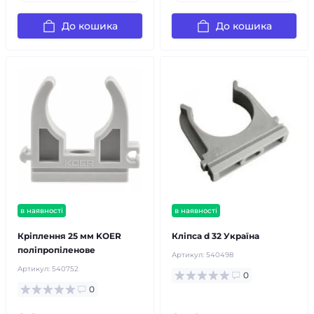
До кошика
До кошика
в наявності
в наявності
Кріплення 25 мм KOER
Кліпса d 32 Україна
поліпропіленове
Артикул:
540498
Артикул:
540752
0
0