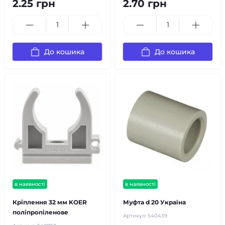
2.25 грн
2.70 грн
До кошика
До кошика
в наявності
в наявності
Кріплення 32 мм KOER
Муфта d 20 Україна
поліпропіленове
Артикул:
540439