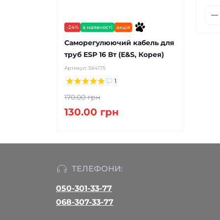
-24%
в наявності
акція
Саморегулюючий кабель для
труб ESP 16 Вт (E&S, Корея)
Артикул:
564175
1
170.00 грн
130.00 грн
ТЕЛЕФОНИ:
050-301-33-77
068-307-33-77