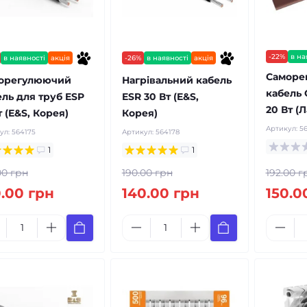
-22%
в на
в наявності
акція
-26%
в наявності
акція
Саморе
орегулюючий
Нагрівальний кабель
кабель 
ель для труб ESP
ESR 30 Вт (E&S,
20 Вт (Л
т (E&S, Корея)
Корея)
Артикул:
56
ул:
564175
Артикул:
564178
1
1
00 грн
190.00 грн
192.00 г
0.00 грн
140.00 грн
150.0