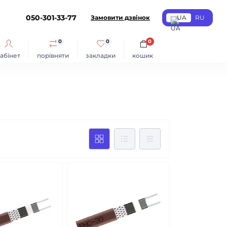
050-301-33-77
Замовити дзвінок
UA
RU
0
0
0
абінет
порівняти
закладки
кошик