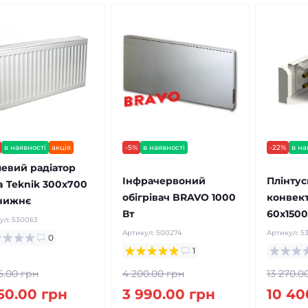
в наявності
акція
-5%
в наявності
-22%
в на
безкоштовна доставка!
безкоштов
левий радіатор
Інфрачервоний
Плінту
a Teknik 300x700
обігрівач BRAVO 1000
конвект
нижнє
Вт
60х1500
ул:
530063
Артикул:
500274
Артикул:
5
0
1
6.00 грн
4 200.00 грн
13 270.0
950.00 грн
3 990.00 грн
10 40