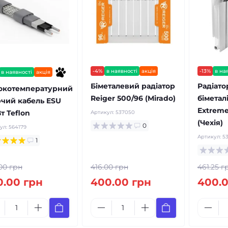
-4%
в наявності
акція
-13%
в на
в наявності
акція
Біметалевий радіатор
Радіато
окотемпературний
Reiger 500/96 (Mirado)
біметал
ючий кабель ESU
Extreme
т Teflon
Артикул:
537050
(Чехія)
0
ул:
564179
Артикул:
5
1
00 грн
416.00 грн
461.25 г
0.00 грн
400.00 грн
400.0