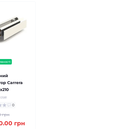
явності
на доставка!
сний
ор Carrera
х210
30581
0
0 грн
0.00 грн