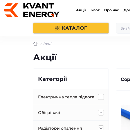
Акції
Блог
Про нас
До
КАТАЛОГ
Акції
Акції
Категорії
Сор
Електрична тепла підлога
Тепла підлога під плитку
Обігрівачі
Нагрівальний мат
Тепла підлога в стяжку
Електрорадіатори BRAVO
Радіатори опалення