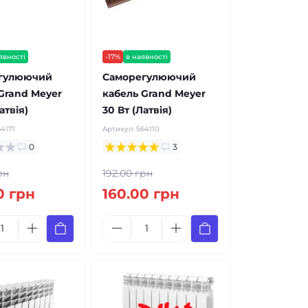
явності
-17%
в наявності
гулюючий
Саморегулюючий
Grand Meyer
кабель Grand Meyer
атвія)
30 Вт (Латвія)
4171
Артикул:
564110
0
3
рн
192.00 грн
0 грн
160.00 грн