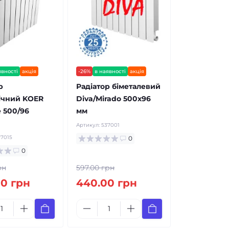
явності
акція
-26%
в наявності
акція
р
Радіатор біметалевий
ічний KOER
Diva/Mirado 500x96
 500/96
мм
Артикул:
537001
37015
0
0
рн
597.00 грн
0 грн
440.00 грн