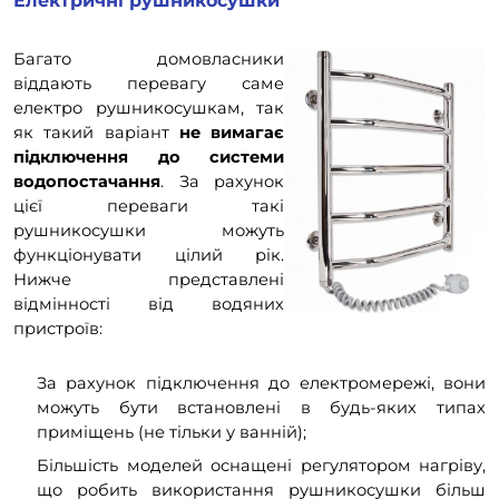
Електричні рушникосушки
Багато домовласники
віддають перевагу саме
електро рушникосушкам, так
як такий варіант
не вимагає
підключення до системи
водопостачання
. За рахунок
цієї переваги такі
рушникосушки можуть
функціонувати цілий рік.
Нижче представлені
відмінності від водяних
пристроїв:
За рахунок підключення до електромережі, вони
можуть бути встановлені в будь-яких типах
приміщень (не тільки у ванній);
Більшість моделей оснащені регулятором нагріву,
що робить використання рушникосушки більш