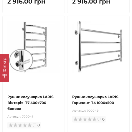
2 916.00 грн
2 916.00 грн
Фільтр
безкоштовна доставка!
безкоштовна доставка!
продано
продано
Рушникосушарка LARIS
Рушникосушарка LARIS
Вікторія П7 400х700
Горизонт П4 1000х500
бокове
Артикул:
700049
Артикул:
700041
0
0