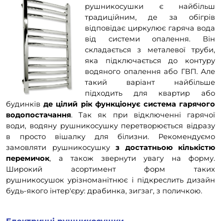
рушникосушки є найбільш
традиційним, де за обігрів
відповідає циркулює гаряча вода
від системи опалення. Він
складається з металевої труби,
яка підключається до контуру
водяного опалення або ГВП. Але
такий варіант найбільше
підходить для квартир або
будинків
де цілий рік функціонує система гарячого
водопостачання
. Так як при відключенні гарячої
води, водяну рушникосушку перетворюється відразу
в просто вішалку для білизни. Рекомендуємо
замовляти рушникосушку
з достатньою кількістю
перемичок
, а також звернути увагу на форму.
Широкий асортимент форм таких
рушникосушок урізноманітнює і підкреслить дизайн
будь-якого інтер'єру: драбинка, зигзаг, з поличкою.