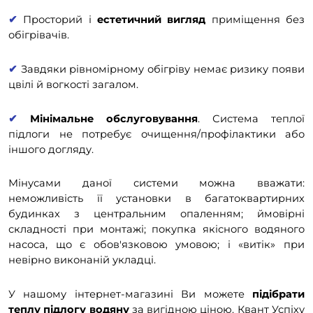
✔
Просторий і
естетичний вигляд
приміщення без
обігрівачів.
✔
Завдяки рівномірному обігріву немає ризику появи
цвілі й вогкості загалом.
✔
Мінімальне обслуговування
. Система теплої
підлоги не потребує очищення/профілактики або
іншого догляду.
Мінусами даної системи можна вважати:
неможливість її установки в багатоквартирних
будинках з центральним опаленням; ймовірні
складності при монтажі; покупка якісного водяного
насоса, що є обов'язковою умовою; і «витік» при
невірно виконаній укладці.
У нашому інтернет-магазині Ви можете
підібрати
теплу підлогу водяну
за вигідною ціною. Квант Успіху