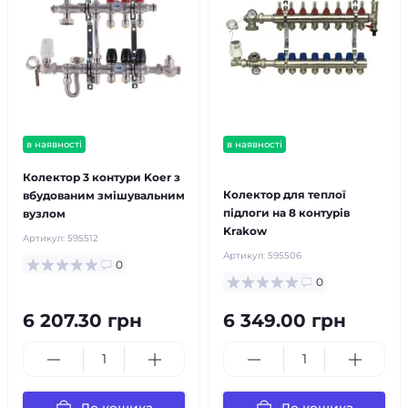
в наявності
в наявності
безкоштовна доставка!
Колектор 3 контури Koer з
Колектор для теплої
вбудованим змішувальним
підлоги на 8 контурів
вузлом
Krakow
Артикул:
595512
Артикул:
595506
0
0
6 207.30 грн
6 349.00 грн