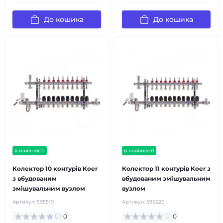
До кошика
До кошика
в наявності
в наявності
Колектор 10 контурів Koer
Колектор 11 контурів Koer з
з вбудованим
вбудованим змішувальним
змішувальним вузлом
вузлом
Артикул:
595519
Артикул:
595520
0
0