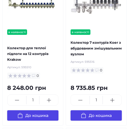
в наявності
в наявності
безкоштовна доставка!
Колектор 7 контурів Koer з
Колектор для теплої
вбудованим змішувальним
підлоги на 12 контурів
вузлом
Krakow
Артикул:
595516
Артикул:
595510
0
0
8 248.00 грн
8 735.85 грн
До кошика
До кошика