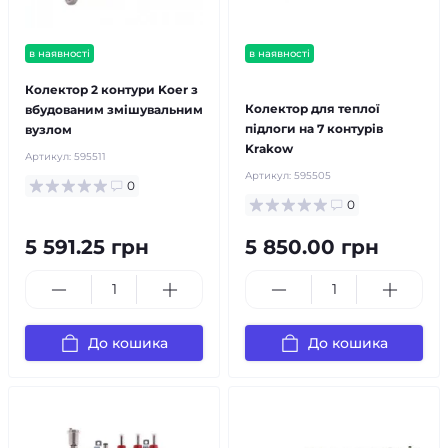
в наявності
в наявності
безкоштовна доставка!
Колектор 2 контури Koer з
Колектор для теплої
вбудованим змішувальним
підлоги на 7 контурів
вузлом
Krakow
Артикул:
595511
Артикул:
595505
0
0
5 591.25 грн
5 850.00 грн
До кошика
До кошика