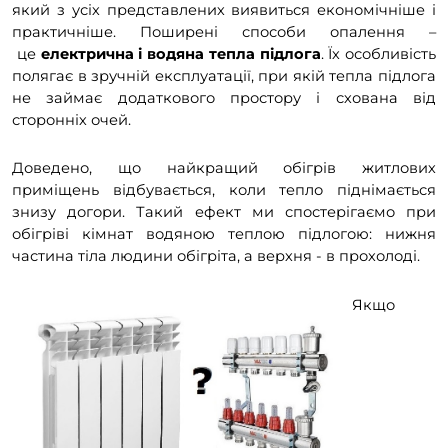
який з усіх представлених виявиться економічніше і
практичніше. Поширені способи опалення –
це
електрична і водяна тепла підлога
. Їх особливість
полягає в зручній експлуатації, при якій тепла підлога
не займає додаткового простору і схована від
сторонніх очей.
Доведено, що найкращий обігрів житлових
приміщень відбувається, коли тепло піднімається
знизу догори. Такий ефект ми спостерігаємо при
обігріві кімнат водяною теплою підлогою: нижня
частина тіла людини обігріта, а верхня - в прохолоді.
Якщо