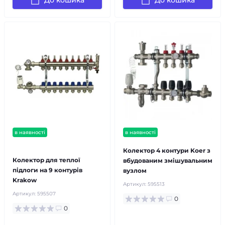
До кошика
До кошика
в наявності
в наявності
безкоштовна доставка!
Колектор 4 контури Koer з
Колектор для теплої
вбудованим змішувальним
підлоги на 9 контурів
вузлом
Krakow
Артикул:
595513
Артикул:
595507
0
0