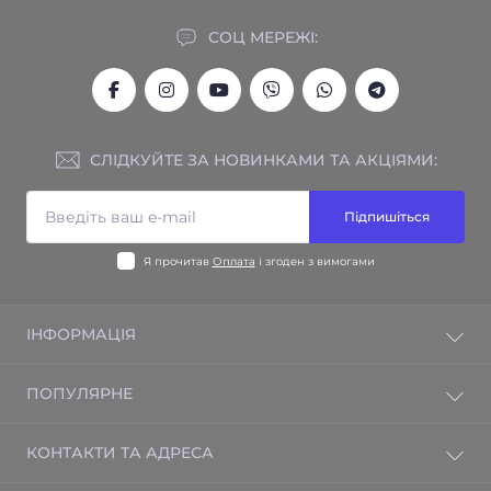
СОЦ МЕРЕЖІ:
СЛІДКУЙТЕ ЗА НОВИНКАМИ ТА АКЦІЯМИ:
Підпишіться
Я прочитав
Оплата
і згоден з вимогами
ІНФОРМАЦІЯ
Гарантія на товар
ПОПУЛЯРНЕ
Відгуки
Зворотній зв'язок
Електрична тепла підлога
КОНТАКТИ ТА АДРЕСА
Повернення товару
Електрорадіатори BRAVO
Карта сайту
Бризери