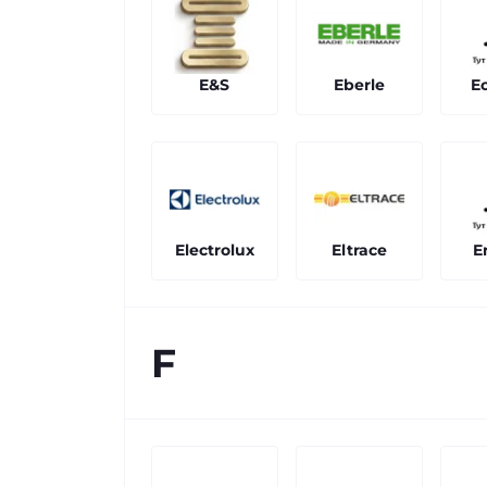
Eberle
E
E&S
Electrolux
Eltrace
E
F