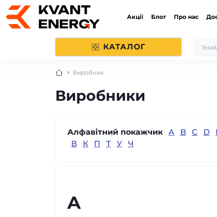
Акції
Блог
Про нас
До
КАТАЛОГ
Виробник
Виробники
Алфавітний покажчик
A
B
C
D
В
К
П
Т
У
Ч
A