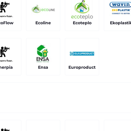
coFlow
Ecoline
Ecoteplo
Ekoplasti
nerpia
Ensa
Europroduct