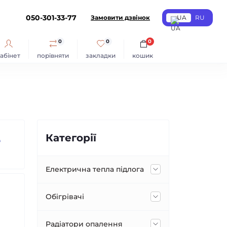
050-301-33-77
Замовити дзвінок
UA
RU
0
0
0
абінет
порівняти
закладки
кошик
Категорії
А
Електрична тепла підлога
Тепла підлога під плитку
Обігрівачі
Нагрівальний мат
Тепла підлога в стяжку
Електрорадіатори BRAVO
Радіатори опалення