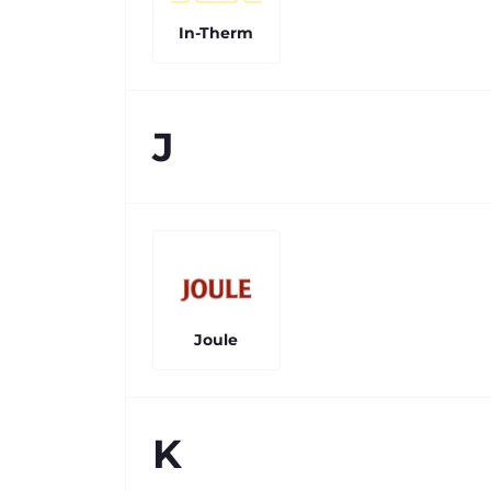
In-Therm
J
Joule
K