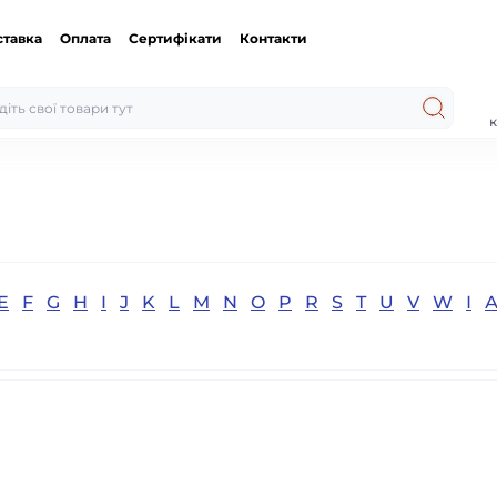
ставка
Оплата
Сертифікати
Контакти
к
E
F
G
H
I
J
K
L
M
N
O
P
R
S
T
U
V
W
І