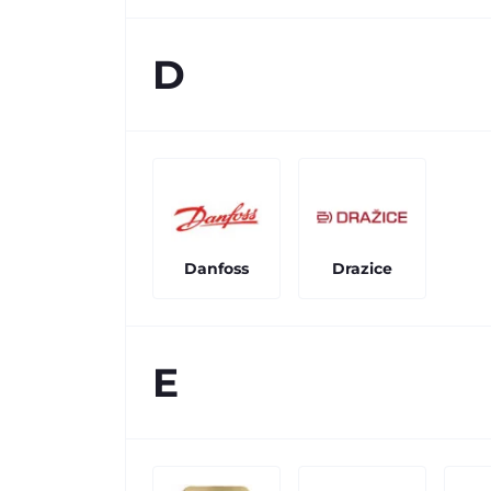
D
Danfoss
Drazice
E