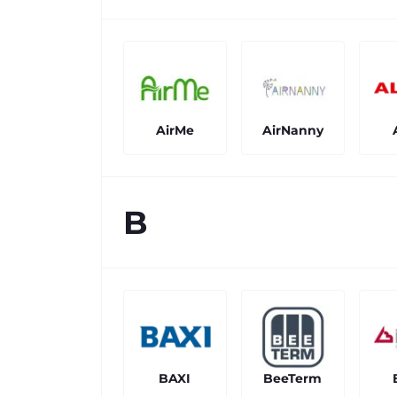
AirMe
AirNanny
B
BAXI
BeeTerm