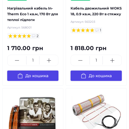
Нагрівальний кабель In-
Кабель двожильний WOKS
Therm Eco 1 кв.м, 170 Вт для
18, 0.9 кв.м, 220 Вт в стяжку
теплої підлоги
Артикул:
563203
Артикул:
568001
1
2
1 710.00 грн
1 818.00 грн
До кошика
До кошика