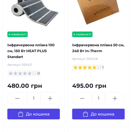
в наявності
в наявності
Інфрачервона плівка 100
Інфрачервона плівка 50 см,
см, 150 Вт HEAT PLUS
240 Вт In-Therm
Standart
Артикул:
563428
Артикул:
563431
1
0
480.00 грн
495.00 грн
До кошика
До кошика