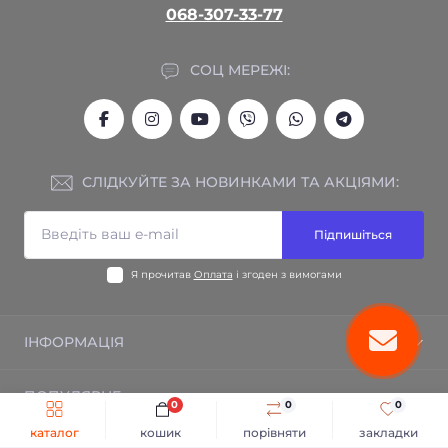
068-307-33-77
СОЦ МЕРЕЖІ:
СЛІДКУЙТЕ ЗА НОВИНКАМИ ТА АКЦІЯМИ:
Підпишіться
Я прочитав
Оплата
і згоден з вимогами
ІНФОРМАЦІЯ
Гарантія на товар
ПОПУЛЯРНЕ
Відгуки
0
0
0
Зворотній зв'язок
каталог
кошик
порівняти
закладки
Електрична тепла підлога