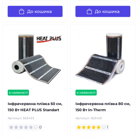
До кошика
До кошика
в наявності
в наявності
Інфрачервона плівка 50 см,
Інфрачервона плівка 80 см,
150 Вт HEAT PLUS Standart
150 Вт In-Therm
Артикул:
563433
Артикул:
563425
0
1