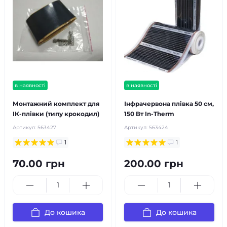
в наявності
в наявності
Монтажний комплект для
Інфрачервона плівка 50 см,
ІК-плівки (типу крокодил)
150 Вт In-Therm
Артикул:
563427
Артикул:
563424
1
1
70.00 грн
200.00 грн
До кошика
До кошика