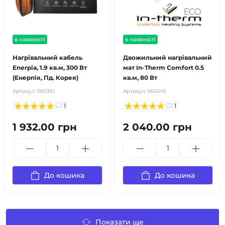
в наявності
в наявності
Нагрівальний кабель
Двожильний нагрівальний
Enerpia, 1.9 кв.м, 300 Вт
мат In-Therm Comfort 0.5
(Енерпія, Пд. Корея)
кв.м, 80 Вт
Артикул:
560351
Артикул:
564019
1
1
1 932.00 грн
2 040.00 грн
До кошика
До кошика
Показати ще