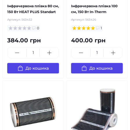
Інфрачервона плівка 80 см,
Інфрачервона плівка 100
150 Вт HEAT PLUS Standart
см, 150 Вт In-Therm
Артикул:
563432
Артикул:
563426
0
1
384.00 грн
400.00 грн
До кошика
До кошика