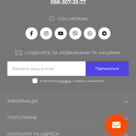
068-307-33-77
СОЦ МЕРЕЖІ:
СЛІДКУЙТЕ ЗА НОВИНКАМИ ТА АКЦІЯМИ:
Підпишіться
Я прочитав
Оплата
і згоден з вимогами
ІНФОРМАЦІЯ
Гарантія на товар
ПОПУЛЯРНЕ
Відгуки
Зворотній зв'язок
Електрична тепла підлога
КОНТАКТИ ТА АДРЕСА
Повернення товару