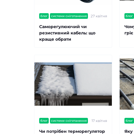
27 квітня
блог
системи сніготанення
блог
Саморегулюючий чи
Чом
резистивний кабель: що
грі
краще обрати
17 квітня
блог
системи сніготанення
блог
Чи потрібен терморегулятор
Яку