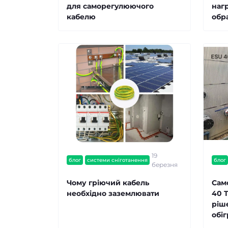
для саморегулюючого
наг
кабелю
обра
19
блог
системи сніготанення
блог
березня
Чому гріючий кабель
Сам
необхідно заземлювати
40 T
ріш
обіг