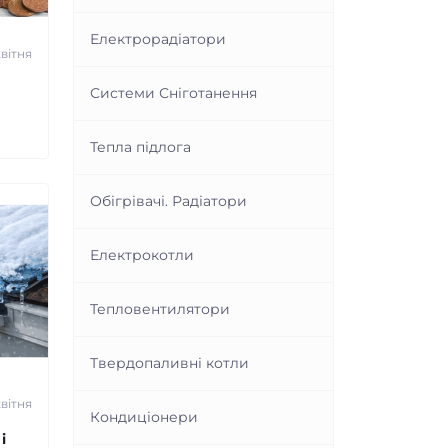
Електрорадіатори
квітня
Системи Сніготанення
Тепла підлога
Обігрівачі. Радіатори
Електрокотли
Тепловентилятори
Твердопаливні котли
квітня
Кондиціонери
і