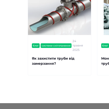
24
травня
блог
системи сніготанення
блог
2025
Як захистити труби від
Мон
замерзання?
тру