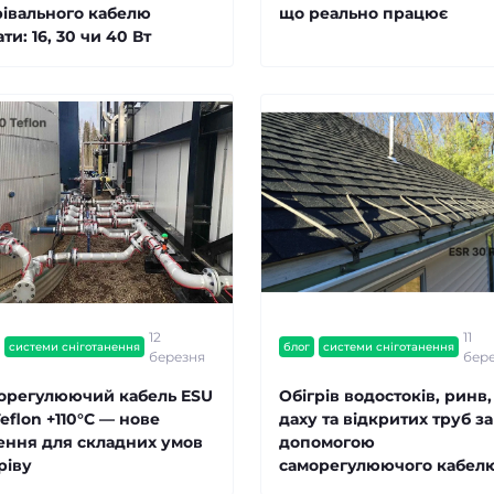
рівального кабелю
що реально працює
ти: 16, 30 чи 40 Вт
12
11
системи сніготанення
блог
системи сніготанення
березня
бер
орегулюючий кабель ESU
Обігрів водостоків, ринв,
eflon +110°C — нове
даху та відкритих труб за
ення для складних умов
допомогою
ріву
саморегулюючого кабел