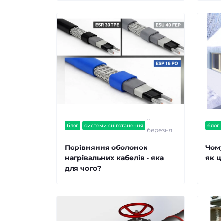
11
блог
системи сніготанення
блог
березня
Порівняння оболонок
Чом
нагрівальних кабелів - яка
як 
для чого?