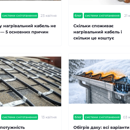
23 квітня
21 
системи сніготанення
блог
системи сніготанення
у нагрівальний кабель не
Скільки споживає
є — 5 основних причин
нагрівальний кабель і
скільки це коштує
13 квітня
03 
системи сніготанення
блог
системи сніготанення
 потужність
Обігрів даху: всі варіанти 