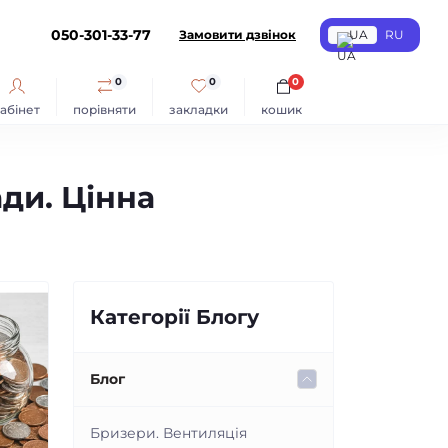
050-301-33-77
Замовити дзвінок
UA
RU
0
0
0
абінет
порівняти
закладки
кошик
ади. Цінна
Категорії Блогу
Блог
Бризери. Вентиляція