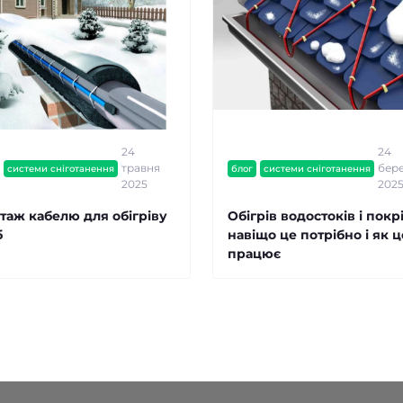
24
24
травня
бер
системи сніготанення
блог
системи сніготанення
2025
202
таж кабелю для обігріву
Обігрів водостоків і покрі
б
навіщо це потрібно і як ц
працює