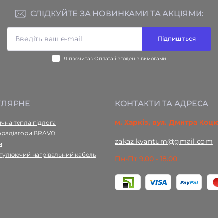
СЛІДКУЙТЕ ЗА НОВИНКАМИ ТА АКЦІЯМИ:
Підпишіться
Я прочитав
Оплата
і згоден з вимогами
УЛЯРНЕ
КОНТАКТИ ТА АДРЕСА
м. Харків, вул. Дмитра Коц
чна тепла підлога
орадіатори BRAVO
zakaz.kvantum@gmail.com
и
гулюючий нагрівальний кабель
Пн-Пт 9.00 - 18.00