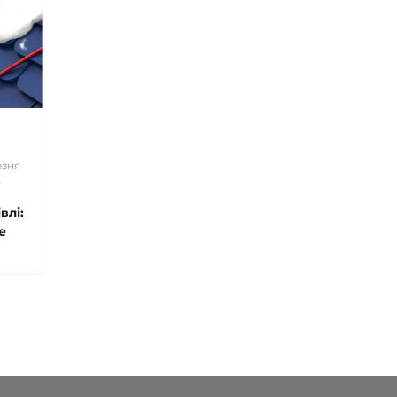
езня
5
влі:
е