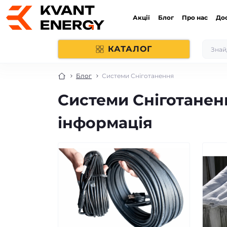
Акції
Блог
Про нас
До
КАТАЛОГ
Блог
Системи Сніготанення
Системи Сніготаненн
інформація