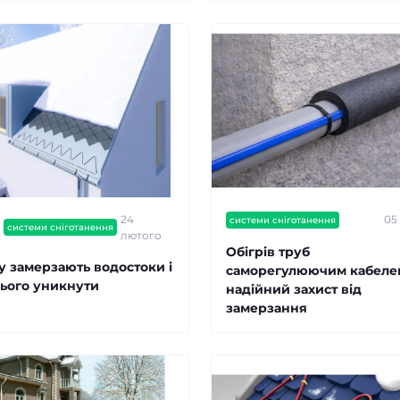
в наявності
Електрорадіатор BRA
секцій
Артикул:
500008
3
6 800.00 грн
24
05
системи сніготанення
системи сніготанення
лютого
Обігрів труб
у замерзають водостоки і
саморегулюючим кабеле
цього уникнути
надійний захист від
замерзання