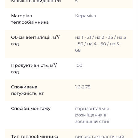
Кількість швидкостей
5
Матеріал
Кераміка
теплообмінника
Об'єм вентиляції, м³/
на 1 - 21 / на 2 - 35 / на 3
год
- 50 / на 4 - 60 / на 5 -
68
Продуктивність, м³/
100
год
Споживана
1,6-2,75
потужність, Вт
Спосіби монтажу
горизонтальне
розміщення в
зовнішній стіні
Тип теплообмінника
високотехнологічний