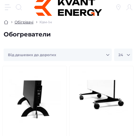
Обігрівачі
Кам-Ін
Обогреватели
продано
продано