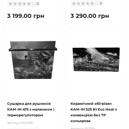
0
0
3 199.00 грн
3 290.00 грн
безкоштовна доставка!
безкоштовна доставка!
Сушарка для рушників
Керамічний обігрівач
КАМ-ІН 475 з малюнком і
КАМ-ІН 525 Вт Eco Heat з
терморегулятором
конвекцією без ТР
кольорова
Артикул:
502008
Артикул:
502140