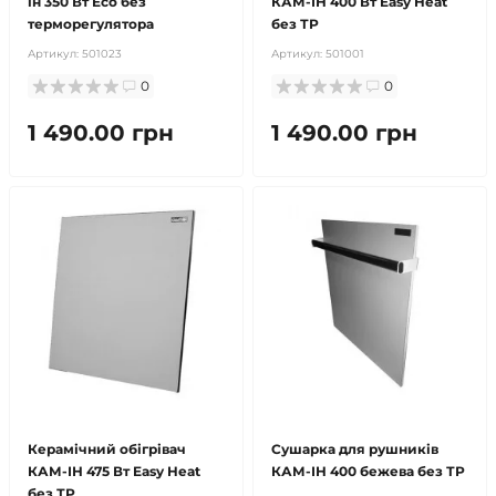
ін 350 Вт Eco без
КАМ-ІН 400 Вт Easy Heat
терморегулятора
без ТР
Артикул:
501023
Артикул:
501001
0
0
1 490.00 грн
1 490.00 грн
Керамічний обігрівач
Сушарка для рушників
КАМ-ІН 475 Вт Easy Heat
КАМ-ІН 400 бежева без ТР
без ТР