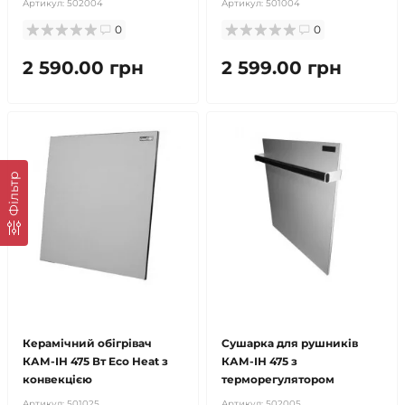
Артикул:
502004
Артикул:
501004
0
0
2 590.00 грн
2 599.00 грн
Фільтр
безкоштовна доставка!
безкоштовна доставка!
Керамічний обігрівач
Сушарка для рушників
КАМ-ІН 475 Вт Eco Heat з
КАМ-ІН 475 з
конвекцією
терморегулятором
Артикул:
501025
Артикул:
502005