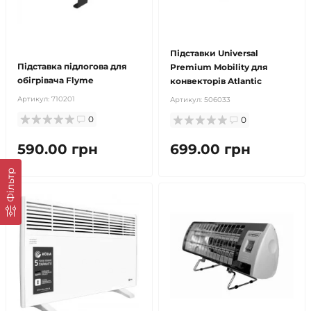
продано
Підставки Universal
Підставка підлогова для
Premium Mobility для
обігрівача Flyme
конвекторів Atlantic
Артикул:
710201
Артикул:
506033
0
0
590.00 грн
699.00 грн
Фільтр