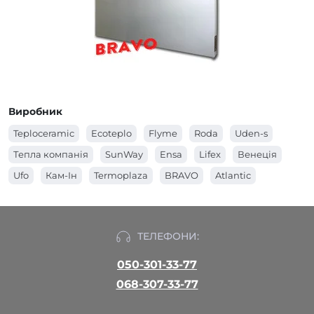
Виробник
Teploceramic
Ecoteplo
Flyme
Roda
Uden-s
Тепла компанія
SunWay
Ensa
Lifex
Венеція
Ufo
Кам-Ін
Termoplaza
BRAVO
Atlantic
ТЕЛЕФОНИ:
050-301-33-77
068-307-33-77