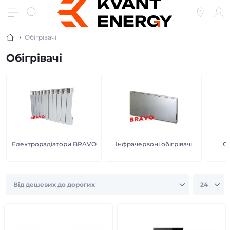
Обігрівачі
Обігрівачі
Електрорадіатори BRAVO
Інфрачервоні обігрівачі
Ст