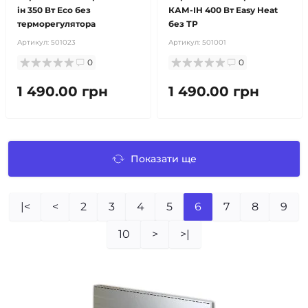
ін 350 Вт Eco без
КАМ-ІН 400 Вт Easy Heat
терморегулятора
без ТР
Артикул:
501023
Артикул:
501001
0
0
1 490.00 грн
1 490.00 грн
Показати ще
|<
<
2
3
4
5
6
7
8
9
10
>
>|