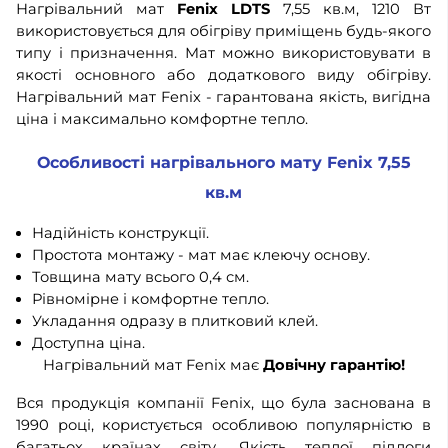
Нагрівальний мат
Fenix LDTS
7,55 кв.м, 1210 Вт
використовується для обігріву приміщень будь-якого
типу і призначення. Мат можно використовувати в
якості основного або додаткового виду обігріву.
Нагрівальний мат Fenix - гарантована якість, вигідна
ціна і максимально комфортне тепло.
Особливості нагрівального мату Fenix 7,55
кв.м
Надійність конструкції.
Простота монтажу - мат має клеючу основу.
Товщина мату всього 0,4 см.
Рівномірне і комфортне тепло.
Укладання одразу в плитковий клей.
Доступна ціна.
Нагрівальний мат Fenix має
Довічну гарантію!
Вся продукція компанії Fenix, що була заснована в
1990 році, користується особливою популярністю в
багатьох країнах світу. Якість теплої підлоги