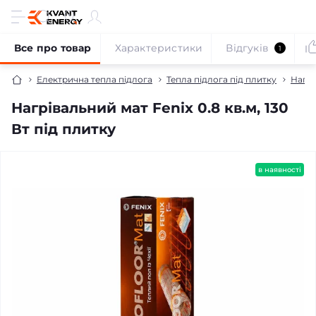
Все про товар
Характеристики
Відгуків
1
Електрична тепла підлога
Тепла підлога під плитку
Нагрі
Нагрівальний мат Fenix 0.8 кв.м, 130
Вт під плитку
безкоштовна доставка!
в наявності