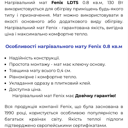
Нагрівальний мат
Fenix LDTS
0.8 кв.м, 130 Вт
використовується для обігріву приміщень будь-якого
типу і призначення. Мат можно використовувати в
якості основного або додаткового виду обігріву.
Нагрівальний мат Fenix - гарантована якість, вигідна
ціна і максимально комфортне тепло.
Особливості нагрівального мату Fenix 0.8 кв.м
Надійність конструкції.
Простота монтажу - мат має клеючу основу.
Товщина мату всього 0,4 см.
Рівномірне і комфортне тепло.
Укладання одразу в плитковий клей.
Доступна ціна.
Нагрівальний мат Fenix має
Довічну гарантію!
Вся продукція компанії Fenix, що була заснована в
1990 році, користується особливою популярністю в
багатьох країнах світу. Якість теплої підлоги
підтверджено європейськими сертифікатами.