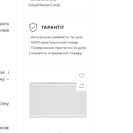
(Visa/MasterCard)
вого
ГАРАНТІЇ
елей
- Актуальна наявність та ціна
- 100% оригінальний товар
- Повернення протягом 14 днів
з моменту отримання товару
ії і
му –
соку
акож