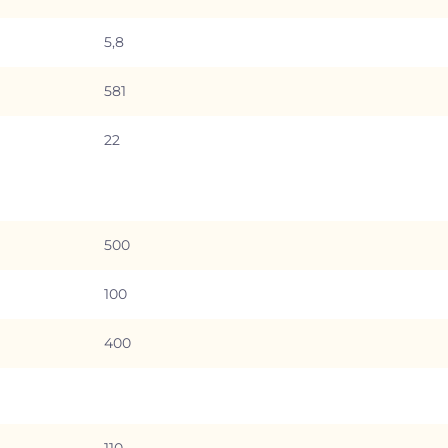
5,8
581
22
500
100
400