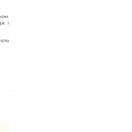
ком.
іє і
істо