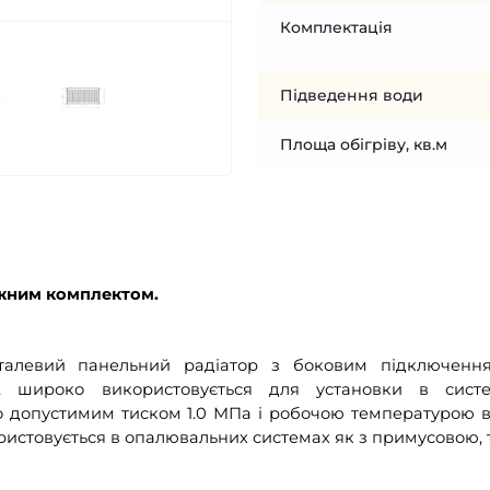
Комплектація
Підведення води
Площа обігріву, кв.м
жним комплектом
.
талевий панельний радіатор з боковим підключенн
, широко використовується для установки в сист
 допустимим тиском 1.0 МПа і робочою температурою 
користовується в опалювальних системах як з примусовою, т