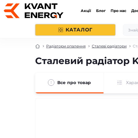
Акції
Блог
Про нас
До
КАТАЛОГ
Радіатори опалення
Сталеві радіатори
Ст
Сталевий радіатор K
Все про товар
Хара
безкоштовна доставка!