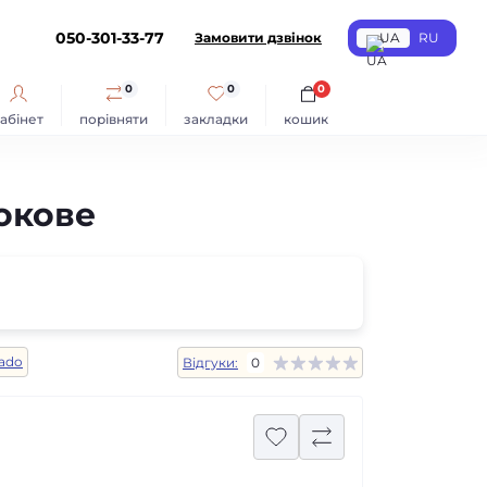
050-301-33-77
Замовити дзвінок
UA
RU
0
0
0
абінет
порівняти
закладки
кошик
бокове
ado
Відгуки:
0