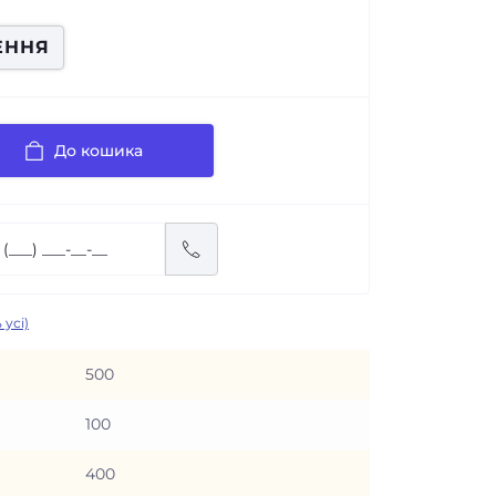
ЕННЯ
До кошика
 усі)
500
100
400