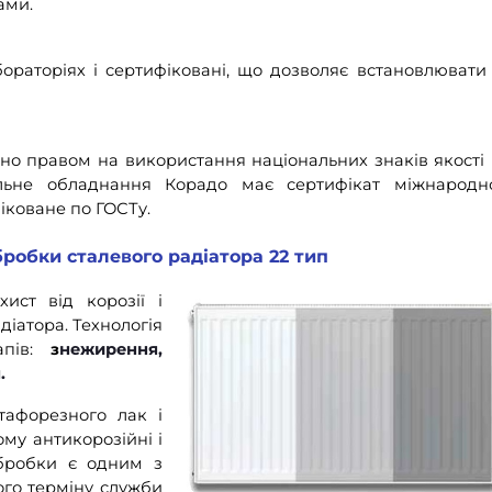
ами.
ораторіях і сертифіковані, що дозволяє встановлювати 
ено правом на використання національних знаків якості
льне обладнання Корадо має сертифікат міжнародн
фіковане по ГОСТу.
робки сталевого радіатора 22 тип
ист від корозії і
іатора. Технологія
пів:
з
нежирення,
.
тафорезного лак і
му антикорозійні і
обробки є одним з
го терміну служби