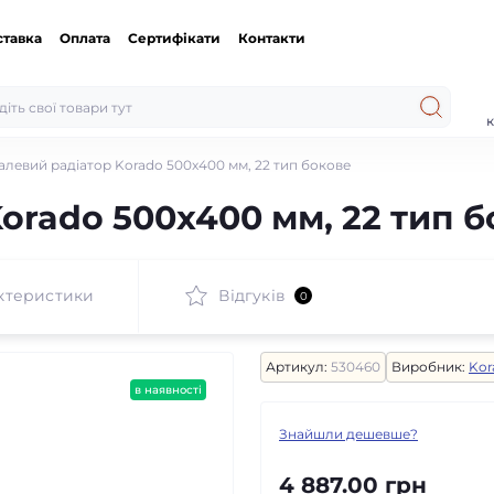
ставка
Оплата
Сертифікати
Контакти
к
алевий радіатор Korado 500x400 мм, 22 тип бокове
orado 500x400 мм, 22 тип 
ктеристики
Відгуків
0
Артикул:
530460
Виробник:
Kor
в наявності
Знайшли дешевше?
4 887.00 грн