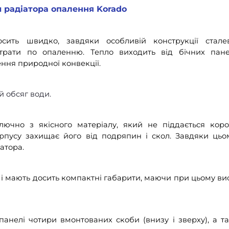
 радіатора опалення Korado
осить швидко, завдяки особливій конструкції стале
итрати по опаленню. Тепло виходить від бічних пан
ення природної конвекції.
 обсяг води.
ючно з якісного матеріалу, який не піддається короз
орпусу захищає його від подряпин і скол. Завдяки цьо
атора.
і і мають досить компактні габарити, маючи при цьому ви
анелі чотири вмонтованих скоби (внизу і зверху), а т