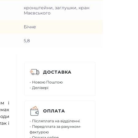
кронштейни, заглушки, кран
Маєвського
Бічне
5,8
ДОСТАВКА
- Новою Поштою
- Делівері
ям і
емах
ОПЛАТА
води
- Післяплата на відділенні
ак і
- Передплата за рахунком-
фактурою
- Оплата online