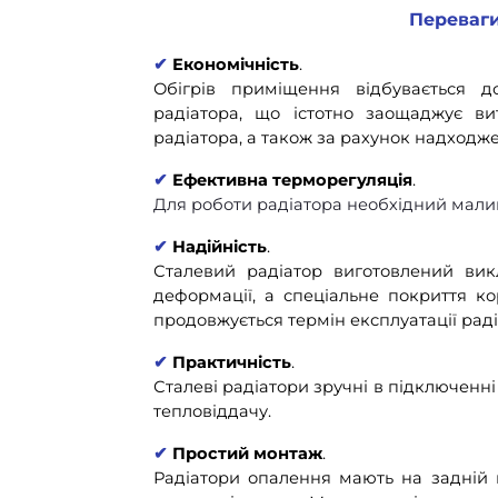
Переваги
✔
Економічність
.
Обігрів приміщення відбувається д
радіатора, що істотно заощаджує в
радіатора, а також за рахунок надходж
✔
Ефективна терморегуляція
.
Для роботи радіатора необхідний малий
✔
Надійність
.
Сталевий радіатор виготовлений викл
деформації, а спеціальне покриття к
продовжується термін експлуатації раді
✔
Практичність
.
Сталеві радіатори зручні в підключенн
тепловіддачу.
✔
Простий монтаж
.
Радіатори опалення мають на задній п