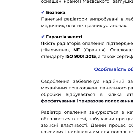
оснащені краном Маєвського і заглушк
✔
Безпека
.
Панельні радіатори випробувані в лаб
медичних, освітніх і різних установах.
✔
Гарантія якості
.
Якість радіаторів опалення підтвердж
(Німеччина),
NF
(Франція). Опалюва
стандарту
ISO 9001:2015
, а також серти
Особливість об
Оздоблення забезпечує надійний зах
механічних пошкоджень панельного рад
обробки відбувається в кілька ета
фосфатування і триразове полоскання
Радіатор опалення занурюється в ка
обпалюється в печі, набуваючи при цьо
захисні властивості. Даний процес 
важливих і вирішальним для подальшо