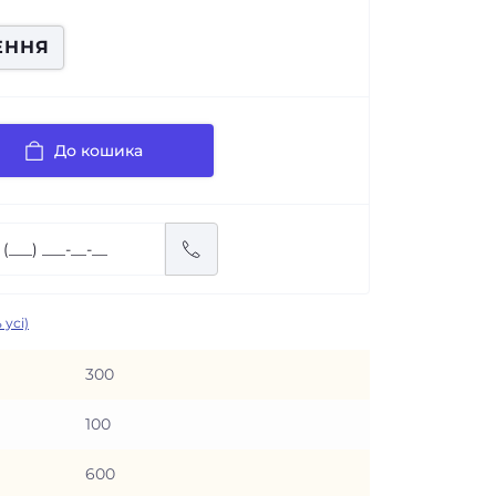
ЕННЯ
До кошика
 усі)
300
100
600