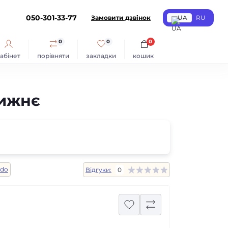
050-301-33-77
Замовити дзвінок
UA
RU
0
0
0
абінет
порівняти
закладки
кошик
нижнє
ado
Відгуки:
0