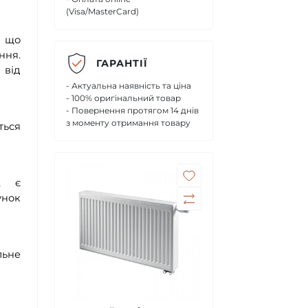
(Visa/MasterCard)
, що
ння.
ГАРАНТІЇ
 від
- Актуальна наявність та ціна
- 100% оригінальний товар
- Повернення протягом 14 днів
з моменту отримання товару
ться
, є
унок
льне