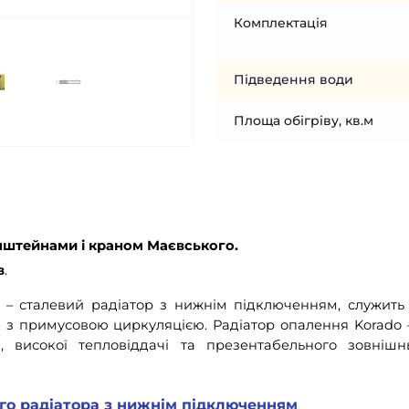
Комплектація
Підведення води
Площа обігріву, кв.м
онштейнами і краном Маєвського.
в
.
 – сталевий радіатор з нижнім підключенням, служить
 з примусовою циркуляцією. Радіатор опалення Korado 
 високої тепловіддачі та презентабельного зовнішн
го радіатора з нижнім підключенням