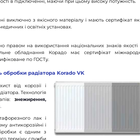
рості в підключенні, маючи при цьому високу потужність.
і виключно з якісного матеріалу і мають сертифікат яко
едичних і освітніх установах.
ено правом на використання національних знаків якості
льне обладнання Корадо має сертифікат міжнарод
ртифіковане по ГОСТу.
ь обробки радіатора Korado VK
ист від корозії і
іатора. Технологія
тапів:
з
нежирення,
я
.
тафорезного лак і
му антикорозійні і
обробки є одним з
го терміну служби