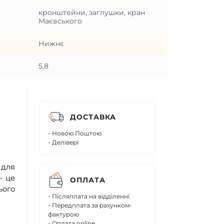
кронштейни, заглушки, кран
Маєвського
Нижнє
5,8
ДОСТАВКА
- Новою Поштою
- Делівері
 для
– це
ОПЛАТА
ього
- Післяплата на відділенні
- Передплата за рахунком-
фактурою
- Оплата online