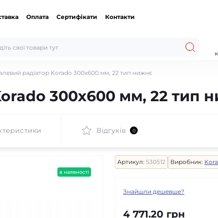
ставка
Оплата
Сертифікати
Контакти
к
алевий радіатор Korado 300x600 мм, 22 тип нижнє
orado 300x600 мм, 22 тип 
ктеристики
Відгуків
0
Артикул:
530512
Виробник:
Kor
в наявності
Знайшли дешевше?
4 771.20 грн