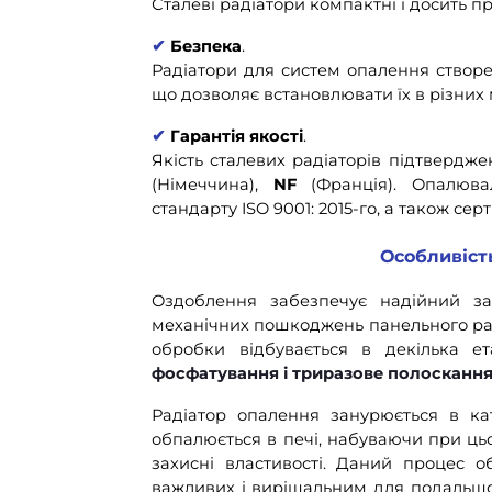
Сталеві радіатори компактні і досить п
✔
Безпека
.
Радіатори для систем опалення створен
що дозволяє встановлювати їх в різних м
✔
Гарантія якості
.
Якість сталевих радіаторів підтвердж
(Німеччина),
NF
(Франція). Опалюва
стандарту ISO 9001: 2015-го, а також се
Особливіст
Оздоблення забезпечує надійний зах
механічних пошкоджень панельного рад
обробки відбувається в декілька е
фосфатування і триразове полосканн
Радіатор опалення занурюється в ка
обпалюється в печі, набуваючи при цьо
захисні властивості. Даний процес 
важливих і вирішальним для подальшо