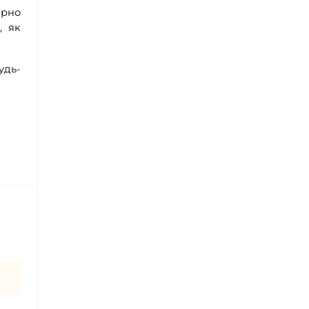
ірно
, як
удь-