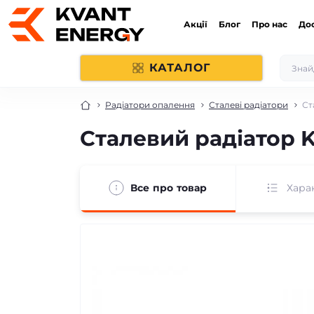
Акції
Блог
Про нас
До
КАТАЛОГ
Радіатори опалення
Сталеві радіатори
Ст
Сталевий радіатор K
Все про товар
Хара
безкоштовна доставка!