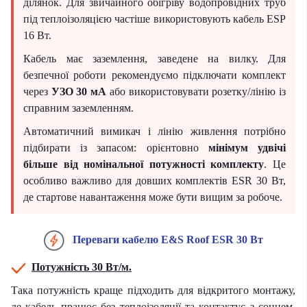
ділянок. Для звичайного обігріву водопровідних труб
під теплоізоляцією частіше використовують кабель ESP
16 Вт.
Кабель має заземлення, заведене на вилку. Для
безпечної роботи рекомендуємо підключати комплект
через
УЗО 30 мА
або використовувати розетку/лінію із
справним заземленням.
Автоматичний вимикач і лінію живлення потрібно
підбирати із запасом: орієнтовно
мінімум удвічі
більше від номінальної потужності комплекту
. Це
особливо важливо для довших комплектів ESR 30 Вт,
де стартове навантаження може бути вищим за робоче.
Переваги кабелю E&S Roof ESR 30 Вт
Потужність 30 Вт/м.
Така потужність краще підходить для відкритого монтажу,
де кабель працює без теплоізоляції та контактує з сонцем,