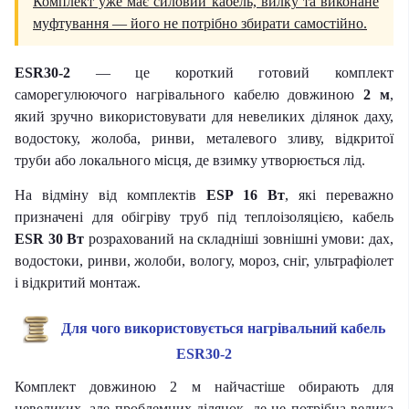
Комплект уже має силовий кабель, вилку та виконане
муфтування — його не потрібно збирати самостійно.
ESR30-2
— це короткий готовий комплект
саморегулюючого нагрівального кабелю довжиною
2 м
,
який зручно використовувати для невеликих ділянок даху,
водостоку, жолоба, ринви, металевого зливу, відкритої
труби або локального місця, де взимку утворюється лід.
На відміну від комплектів
ESP 16 Вт
, які переважно
призначені для обігріву труб під теплоізоляцією, кабель
ESR 30 Вт
розрахований на складніші зовнішні умови: дах,
водостоки, ринви, жолоби, вологу, мороз, сніг, ультрафіолет
і відкритий монтаж.
Для чого використовується нагрівальний кабель
ESR30-2
Комплект довжиною 2 м найчастіше обирають для
невеликих, але проблемних ділянок, де не потрібна велика