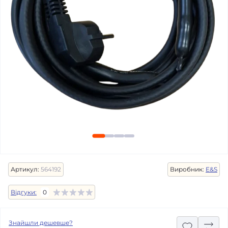
Артикул:
564192
Виробник:
E&S
Відгуки:
0
Знайшли дешевше?