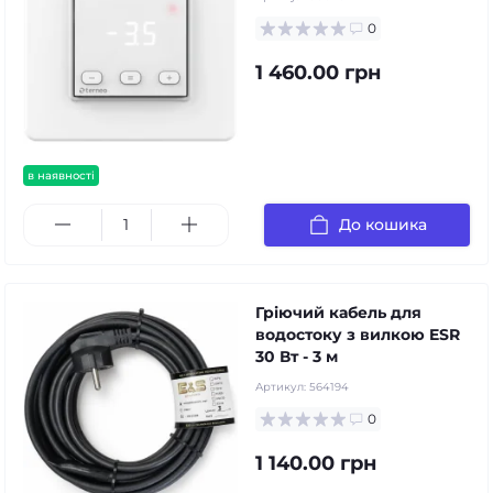
0
1 460.00 грн
в наявності
До кошика
Гріючий кабель для
водостоку з вилкою ESR
30 Вт - 3 м
Артикул:
564194
0
1 140.00 грн