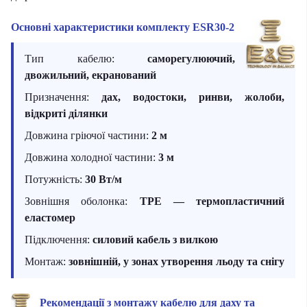
Основні характеристики комплекту ESR30-2
Тип кабелю:
саморегулюючий,
двожильний, екранований
Призначення:
дах, водостоки, ринви, жолоби,
відкриті ділянки
Довжина гріючої частини:
2 м
Довжина холодної частини:
3 м
Потужність:
30 Вт/м
Зовнішня оболонка:
TPE — термопластичний
еластомер
Підключення:
силовий кабель з вилкою
Монтаж:
зовнішній, у зонах утворення льоду та снігу
Рекомендації з монтажу кабелю для даху та