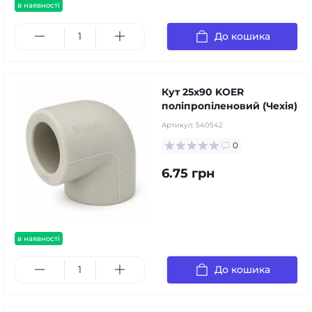
в наявності
До кошика
Кут 25х90 KOER
поліпропіленовий (Чехія)
Артикул:
540542
0
6.75 грн
в наявності
До кошика