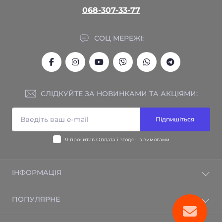
068-307-33-77
СОЦ МЕРЕЖІ:
СЛІДКУЙТЕ ЗА НОВИНКАМИ ТА АКЦІЯМИ:
Підпишіться
Я прочитав
Оплата
і згоден з вимогами
ІНФОРМАЦІЯ
Гарантія на товар
ПОПУЛЯРНЕ
Відгуки
Зворотній зв'язок
Електрична тепла підлога