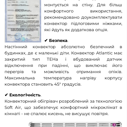
монтується на стіну. Для більш
комфортного використання,
рекомендовано доукомплектувати
конвектор підлоговими ніжками,
які йдуть як додаткова опція.
✔
Безпека
.
Настінний конвектор абсолютно безпечний в
будинках, де є маленькі діти. Конвектор Аtlantic має
закритий тип ТЕНа і вбудований датчик
відключення при падінні, що виключає його
перегрів та можливість отримання опіків.
Максимальна температура нагріву корпусу
конвектора становить 45° градусів.
✔
Екологічність
.
Конвекторний обігрівач розроблений за технологією
Soft Air, що забезпечує комфортний мікроклімат в
кімнаті - не спалює кисень, не висушує повітря.