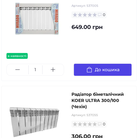
Артикул:
537005
0
649.00 грн
в наявності
До кошика
Радіатор біметалічний
KOER ULTRA 300/100
(Чехія)
Артикул:
537055
0
306.00 грн