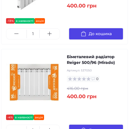
400.00 грн
-13%
в наявності
акція
До кошика
Біметалевий радіатор
Reiger 500/96 (Mirado)
Артикул:
537050
0
416.00 грн
400.00 грн
-4%
в наявності
акція