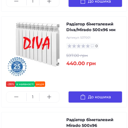
До кошика
Радіатор біметалевий
Diva/Mirado 500x96 мм
Артикул:
537001
0
597.00 грн
440.00 грн
-26%
в наявності
акція
До кошика
Радіатор біметалевий
Mirado 500х96