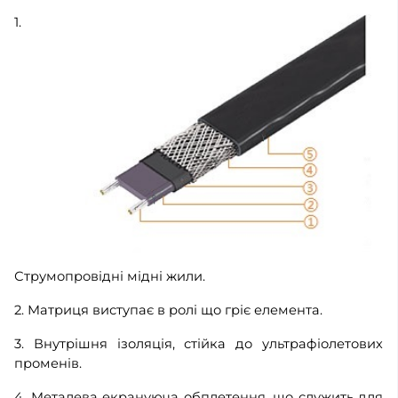
1.
Струмопровідні мідні жили.
2. Матриця виступає в ролі що гріє елемента.
3. Внутрішня ізоляція, стійка до ультрафіолетових
променів.
4. Металева екрануюча обплетення, що служить для