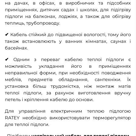
на дачах, в офісах, в виробничих та підсобних
приміщеннях, дитячих садах і школах, для підігріву
підлоги на балконах, лоджіях, а також для обігріву
теплиць, трубопроводу.
✔
Кабель стійкий до підвищеної вологості, тому його
також встановлюють у ванних кімнатах, саунах і
басейнах.
✔
Одним з переваг кабелю теплої підлоги є
можливість укладання його в приміщеннях
неправильної форми, при необхідності поводження
меблів, предметів обладнання, сантехніки. Їх
установка більш трудомістка, ніж монтаж матів
теплої підлоги, за рахунок виготовлення вручну
петель і кріплення кабелю до основи.
Для управління електричним теплою підлогою
RATEY необхідно використовувати терморегулятор
для теплої підлоги.
Підібрати
нагрівальний кабель для теплої підлоги