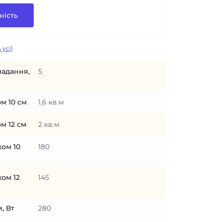
ність
 усі)
ладання,
5
м 10 см
1,6 кв.м
м 12 см
2 кв.м
ком 10
180
ом 12
145
, Вт
280