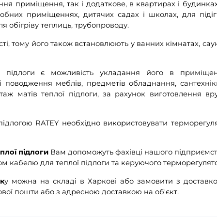
ня приміщення, так і додаткове, в квартирах і будинках
собних приміщеннях, дитячих садах і школах, для підіг
ля обігріву теплиць, трубопроводу.
ті, тому його також встановлюють у ванних кімнатах, саун
підлоги є можливість укладання його в приміще
 поводження меблів, предметів обладнання, сантехніки
таж матів теплої підлоги, за рахунок виготовлення вр
ідлогою RATEY необхідно використовувати терморегул
плої підлоги
Вам допоможуть фахівці нашого підприємст
 кабелю для теплої підлоги та керуючого терморегулято
жк
у можна на складі в Харкові або замовити з доставк
ової пошти або з адресною доставкою на об'єкт.