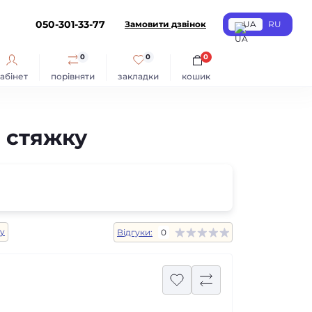
050-301-33-77
Замовити дзвінок
UA
RU
0
0
0
абінет
порівняти
закладки
кошик
в стяжку
y
Відгуки:
0