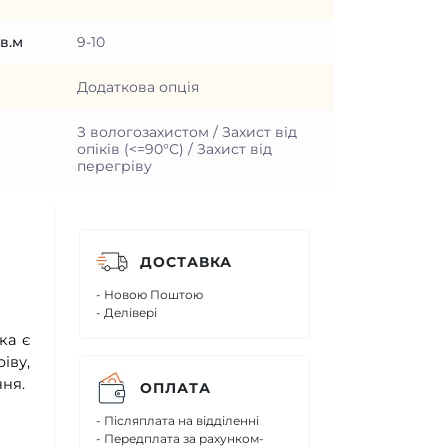
в.м
9-10
Додаткова опція
З вологозахистом / Захист від
опіків (<=90°С) / Захист від
перегріву
ДОСТАВКА
- Новою Поштою
- Делівері
ка є
іву,
ння.
ОПЛАТА
- Післяплата на відділенні
- Передплата за рахунком-