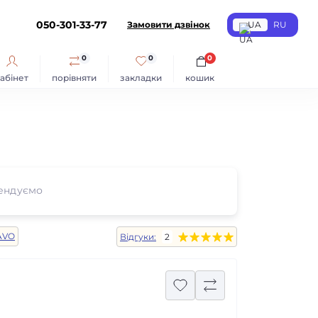
050-301-33-77
Замовити дзвінок
UA
RU
0
0
0
абінет
порівняти
закладки
кошик
ендуємо
AVO
Відгуки:
2