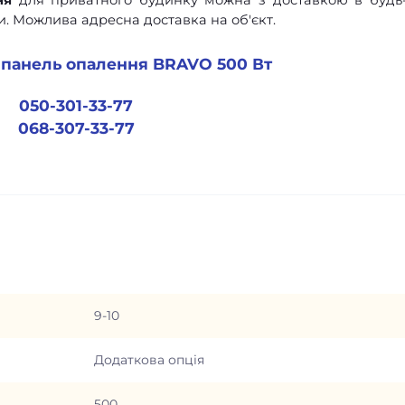
ня
для приватного будинку можна з доставкою в будь
и. Можлива адресна доставка на об'єкт.
 панель опалення
BRAVO
500 Вт
050-301-33-77
068-307-33-77
9-10
Додаткова опція
500