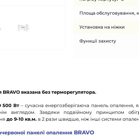
Площа обслуговування, к
Установка на ніжки
Функції захисту
я
BRAVO
вказана без терморегулятора.
 500 Вт
– сучасна енергозберігаюча панель опалення, я
ім виглядом. Завдяки подвійному принципом обігр
ння
до 9-10 кв.м.
в 2 рази швидше, ніж інші системи опале
BRAVO
ачервоної панелі опалення