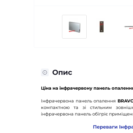
Опис
Ціна
на інфрачервону панель опаленн
Інфрачервона панель опалення
BRAVO
компактною та зі стильним зовнішн
інфрачервона панель обігріє приміще
Переваги Інфр