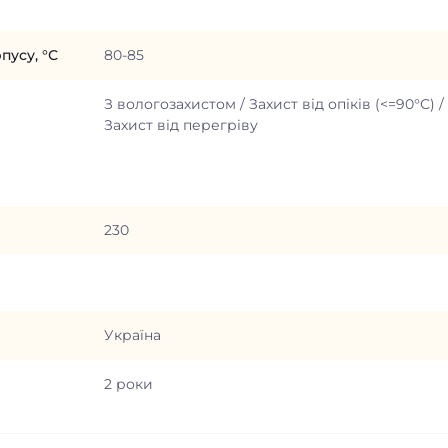
пусу, °С
80-85
З вологозахистом / Захист від опіків (<=90°С) /
Захист від перегріву
230
Україна
2 роки