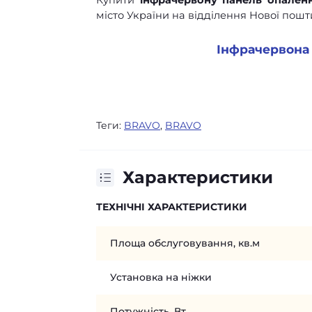
Купити
інфрачервону панель опален
місто України на відділення Нової пошт
Інфрачервона
Теги:
BRAVO
,
BRAVO
Характеристики
ТЕХНІЧНІ ХАРАКТЕРИСТИКИ
Площа обслуговування, кв.м
Установка на ніжки
Потужність, Вт