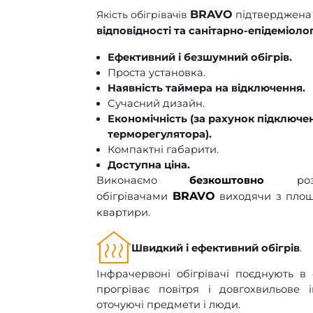
BRAVO
Якість обігрівачів
підтверджен
відповідності та санітарно-епідеміол
Ефективний і безшумний обігрів.
Проста установка.
Наявність таймера на відключення.
Сучасний дизайн.
Економічність (за рахунок підключе
терморегулятора).
Компактні габарити.
Доступна ціна.
Виконаємо
безкоштовно
розра
BRAVO
обігрівачами
виходячи з площ
квартири.
Швидкий і ефективний обігрів
.
Інфрачервоні обігрівачі поєднують в 
прогріває повітря і довгохвильове
оточуючі предмети і люди.