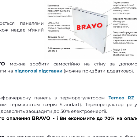
юється панелями
кож надає м'який
AVO
можна зробити самостійно на стіну за допом
ити на
підлогові підставки
(можна придбати додатково).
інфрачервону панель з терморегулятором
Terneo RZ
им термостатом (серія Standart). Терморегулятор рег
 і дозволить заощадити до 50% електроенергії.
BRAVO
ого опалення
- і Ви
економите до 70%
на опал