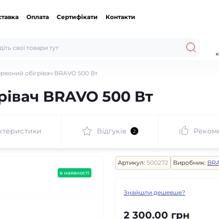
ставка
Оплата
Сертифікати
Контакти
к
рвоний обігрівач BRAVO 500 Вт
рівач BRAVO 500 Вт
ктеристики
Відгуків
Реком
2
Артикул:
500272
Виробник:
BR
в наявності
Знайшли дешевше?
2 300.00 грн