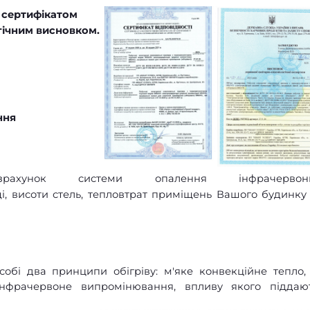
а
сертифікатом
огічним висновком.
ння
хунок системи опалення інфрачервон
і, висоти стель, тепловтрат приміщень Вашого будинку
собі два принципи обігріву: м'яке конвекційне тепло,
 інфрачервоне випромінювання, впливу якого піддаю