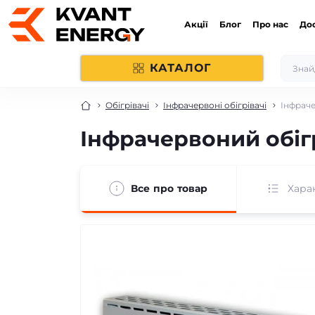
Акції
Блог
Про нас
До
КАТАЛОГ
Обігрівачі
Інфрачервоні обігрівачі
Інфраче
Інфрачервоний обіг
Все про товар
Хара
безкоштовна доставка!