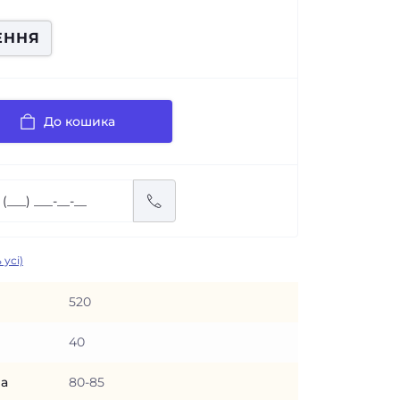
ЕННЯ
До кошика
 усі)
520
40
ра
80-85