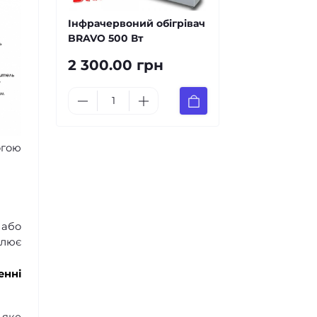
Інфрачервоний обігрівач
BRAVO 500 Вт
2 300.00 грн
огою
або
улює
енні