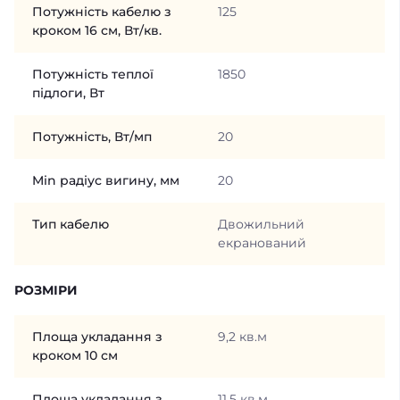
Потужність кабелю з
125
кроком 16 см, Вт/кв.
Потужність теплої
1850
підлоги, Вт
Потужність, Вт/мп
20
Min радіус вигину, мм
20
Тип кабелю
Двожильний
екранований
РОЗМІРИ
Площа укладання з
9,2 кв.м
кроком 10 см
Площа укладання з
11,5 кв.м