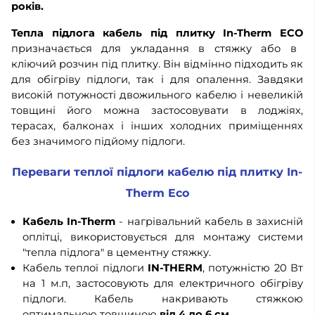
років.
Тепла підлога кабель під плитку In-Therm ECO
призначається для укладання в стяжку або в
кліючий розчин під плитку. Він відмінно підходить як
для обігріву підлоги, так і для опалення. Завдяки
високій потужності двожильного кабелю і невеликій
товщині його можна застосовувати в лоджіях,
терасах, балконах і інших холодних приміщеннях
без значимого підйому підлоги.
Переваги теплої підлоги кабелю під плитку In-
Therm Eco
Кабель In-Therm
- нагрівальний кабель в захисній
оплітці, використовується для монтажу системи
"тепла підлога" в цементну стяжку.
Кабель теплої підлоги
IN-THERM
, потужністю 20 Вт
на 1 м.п, застосовують для електричного обігріву
підлоги. Кабель накривають стяжкою
оптимальною товщиною
від 4 до 6 см.