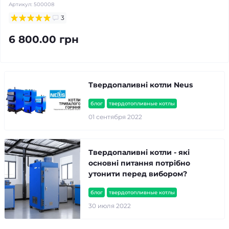
Артикул:
500008
3
6 800.00 грн
Твердопаливні котли Neus
блог
твердотопливные котлы
01 сентября 2022
Твердопаливні котли - які
основні питання потрібно
утонити перед вибором?
блог
твердотопливные котлы
30 июля 2022