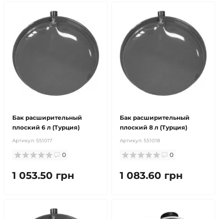
Бак расширительный
Бак расширительный
плоский 6 л (Турция)
плоский 8 л (Турция)
Артикул:
551017
Артикул:
551018
0
0
1 053.50 грн
1 083.60 грн