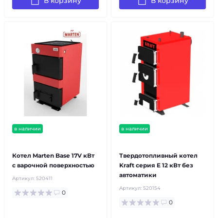
В корзину
В корзину
в наличии
в наличии
бесплатная доставка!
бесплатная доставка!
Котел Marten Base 17V кВт
Твердотопливный котел
с варочной поверхностью
Kraft серия E 12 кВт без
автоматики
Артикул:
520411
Артикул:
520154
0
0