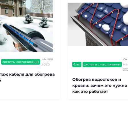
24 мая
24
системы снеготаивания
2025
ма
блог
системы снеготаивания
20
таж кабеля для обогрева
Обогрев водостоков и
б
кровли: зачем это нужно
как это работает