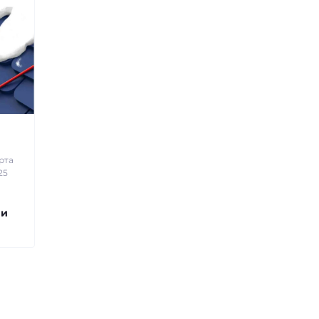
рта
25
 и