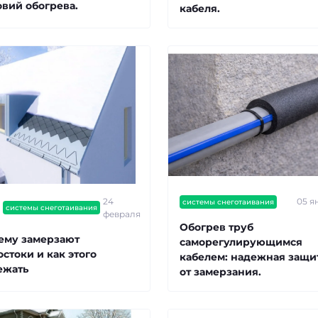
овий обогрева.
кабеля.
в наличии
Электрорадиатор BRA
секций
Артикул:
500008
3
6 800.00 грн
24
05 я
системы снеготаивания
системы снеготаивания
февраля
Обогрев труб
ему замерзают
саморегулирующимся
стоки и как этого
кабелем: надежная защи
ежать
от замерзания.