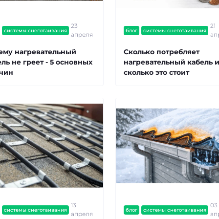
23
21
системы снеготаивания
блог
системы снеготаивания
апреля
ап
ему нагревательный
Сколько потребляет
ль не греет - 5 основных
нагревательный кабель 
чин
сколько это стоит
13
03
системы снеготаивания
блог
системы снеготаивания
апреля
ап