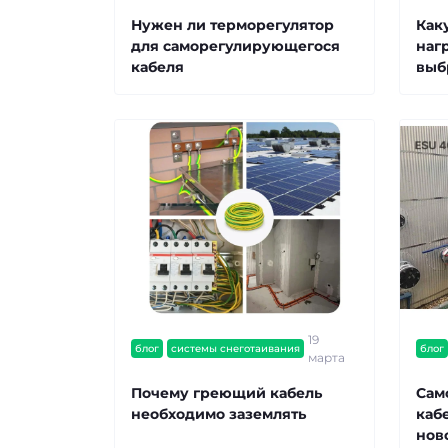
Нужен ли терморегулятор
Как
для саморегулирующегося
наг
кабеля
выбр
19
блог
системы снеготаивания
блог
марта
Почему греющий кабель
Сам
необходимо заземлять
кабе
нов