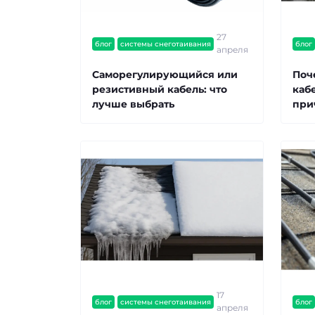
27
блог
системы снеготаивания
блог
апреля
Саморегулирующийся или
Поч
резистивный кабель: что
кабе
лучше выбрать
при
17
блог
системы снеготаивания
блог
апреля