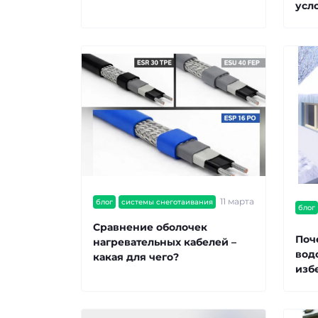
усл
11 марта
блог
системы снеготаивания
блог
Сравнение оболочек
Поч
нагревательных кабелей –
водо
какая для чего?
изб