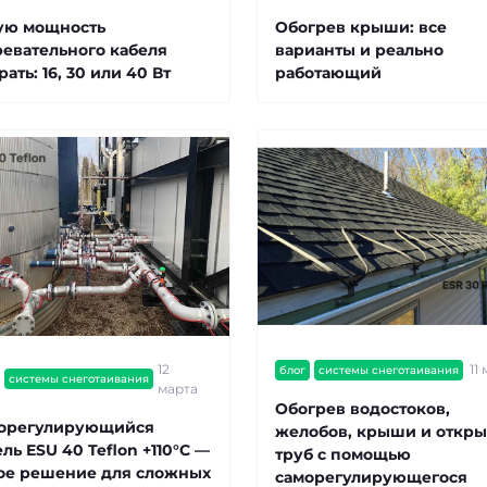
ую мощность
Обогрев крыши: все
ревательного кабеля
варианты и реально
ать: 16, 30 или 40 Вт
работающий
12
11
блог
системы снеготаивания
системы снеготаивания
марта
Обогрев водостоков,
орегулирующийся
желобов, крыши и откр
ль ESU 40 Teflon +110°C —
труб с помощью
ое решение для сложных
саморегулирующегося