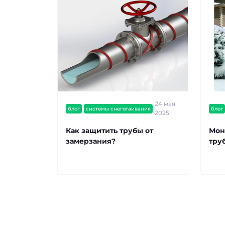
24 мая
блог
системы снеготаивания
блог
2025
Как защитить трубы от
Мон
замерзания?
тру