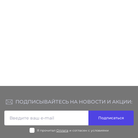
в наличии
Электрорадиатор BRA
секций
Артикул:
500008
3
6 800.00 грн
ПОДПИСЫВАЙТЕСЬ НА НОВОСТИ И АКЦИИ:
Подписаться
Я прочитал
Оплата
и согласен с условиями