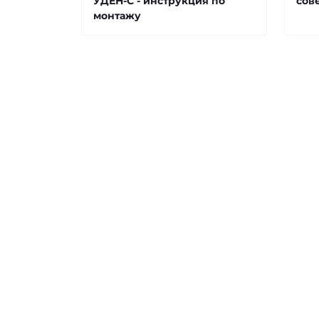
УДЕН-С - инструкция по
сов
монтажу