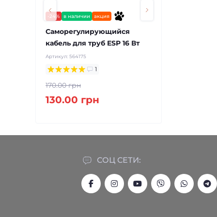
в наличии
-24%
в наличии
акция
Бризер AirM
VO 10
Саморегулирующийся
Артикул:
830001
кабель для труб ESP 16 Вт
Артикул:
564175
36 900.0
1
170.00 грн
130.00 грн
СОЦ СЕТИ: