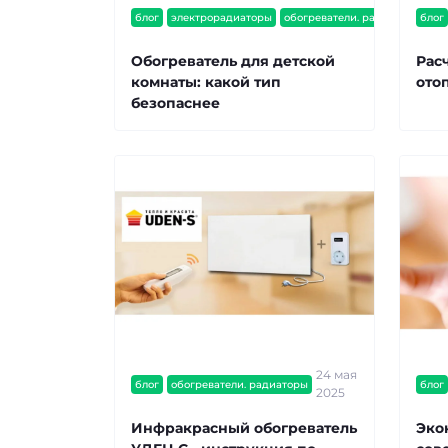
16
блог
электрорадиаторы
обогреватели. радиаторы
блог
ию
Обогреватель для детской
Рас
комнаты: какой тип
ото
безопаснее
24 мая
блог
обогреватели. радиаторы
блог
2025
Инфракрасный обогреватель
Эко