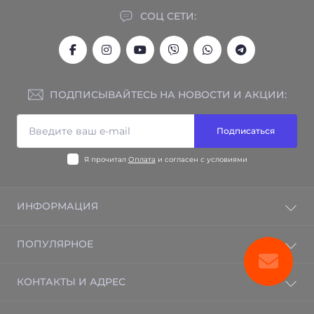
СОЦ СЕТИ:
ПОДПИСЫВАЙТЕСЬ НА НОВОСТИ И АКЦИИ:
Подписаться
Я прочитал
Оплата
и согласен с условиями
ИНФОРМАЦИЯ
Гарантия на товар
ПОПУЛЯРНОЕ
Отзывы
Контакты
Электрический теплый пол
КОНТАКТЫ И АДРЕС
Возврат товара
Электрорадиаторы BRAVO
Карта сайта
Бризеры
г. Харьков, ул. Дмитра Коцюбайла, 38