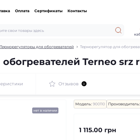
тавка
Оплата
Сертификаты
Контакты
ка
Терморегуляторы для обогревателей
Терморегулятор для обогреват
обогревателей Terneo srz 
теристики
Отзывов
0
Модель:
900110
Производитель:
нет в наличии
1 115.00 грн