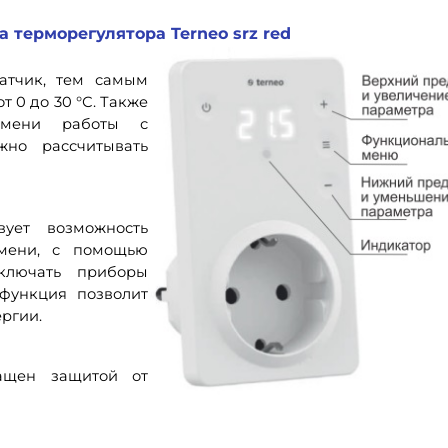
 терморегулятора Terneo srz red
атчик, тем самым
 0 до 30 °С. Также
емени работы с
жно рассчитывать
вует возможность
емени, с помощью
включать приборы
функция позволит
ргии.
нащен защитой от