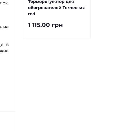
Терморегулятор для
пок.
обогревателей Terneo srz
red
1 115.00 грн
тные
де в
ожна