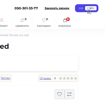
050-301-33-77
Заказать звонок
UA
RU
0
0
0
бинет
сравнить
закладки
корзина
елей Terneo srz red
red
Terneo
Отзывы:
0