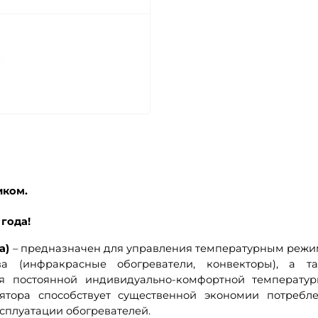
иком.
 года!
на)
– предназначен для управления температурным реж
ва (инфракрасные обогреватели, конвекторы), а т
я постоянной индивидуально-комфортной температу
тора способствует существенной экономии потребл
сплуатации обогревателей.