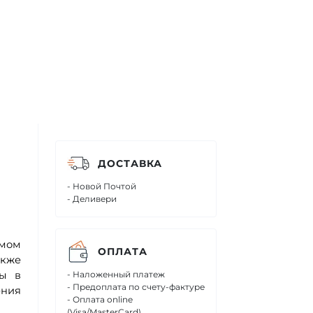
ДОСТАВКА
- Новой Почтой
- Деливери
имом
ОПЛАТА
акже
ры в
- Наложенный платеж
- Предоплата по счету-фактуре
ения
- Оплата online
(Visa/MasterCard)