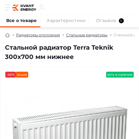
Все о товаре
Характеристики
Отзывов
0
Радиаторы отопления
Стальные радиаторы
Стальной рад
Стальной радиатор Terra Teknik
300x700 мм нижнее
-40%
акция
есть в наличии