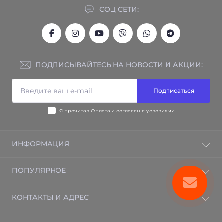
СОЦ СЕТИ:
ПОДПИСЫВАЙТЕСЬ НА НОВОСТИ И АКЦИИ:
Подписаться
Я прочитал
Оплата
и согласен с условиями
ИНФОРМАЦИЯ
Гарантия на товар
ПОПУЛЯРНОЕ
Отзывы
Контакты
Электрический теплый пол
КОНТАКТЫ И АДРЕС
Возврат товара
Электрорадиаторы BRAVO
Карта сайта
Бризеры
г. Харьков, ул. Дмитра Коцюбайла, 38