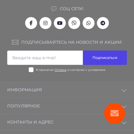
СОЦ СЕТИ:
ПОДПИСЫВАЙТЕСЬ НА НОВОСТИ И АКЦИИ:
Подписаться
Я прочитал
Оплата
и согласен с условиями
ИНФОРМАЦИЯ
Гарантия на товар
ПОПУЛЯРНОЕ
Отзывы
Контакты
Электрический теплый пол
КОНТАКТЫ И АДРЕС
Возврат товара
Электрорадиаторы BRAVO
Карта сайта
Бризеры
г. Харьков, ул. Дмитра Коцюбайла, 38