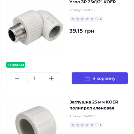
Угол ЗР 25х1/2" KOER
Артикул:
540772
0
39.15 грн
в наличии
В корзину
Заглушка 25 мм KOER
полипропиленовая
Артикул:
540576
0