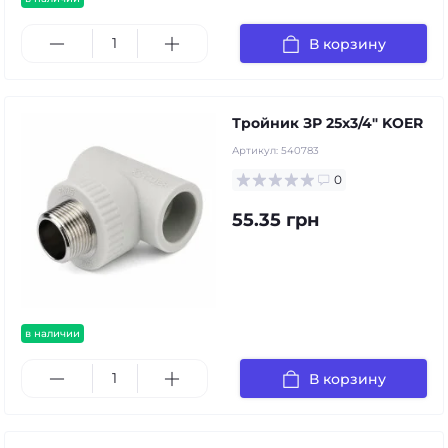
В корзину
Тройник ЗР 25х3/4" KOER
Артикул:
540783
0
55.35 грн
в наличии
В корзину