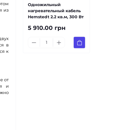
этом
Одножильный
я из
нагревательный кабель
Hemstedt 2.2 кв.м, 300 Вт
5 910.00 грн
двух
ся в
ся к
е от
ся и
ужно