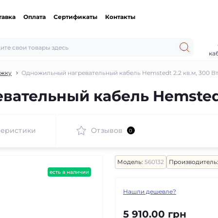
тавка
Оплата
Сертификаты
Контакты
ка
яжку
Одножильный нагревательный кабель Hemstedt 2.2 кв.м, 300 В
ательный кабель Hemstedt 
теристики
Отзывов
0
Модель:
560132
Производитель
есть в наличии
Нашли дешевле?
5 910.00 грн