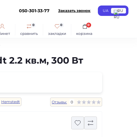
050-301-33-77
Заказать звонок
UA
RU
0
0
0
бинет
сравнить
закладки
корзина
т
2.2 кв.м, 300 Вт
:
Hemstedt
Отзывы:
0