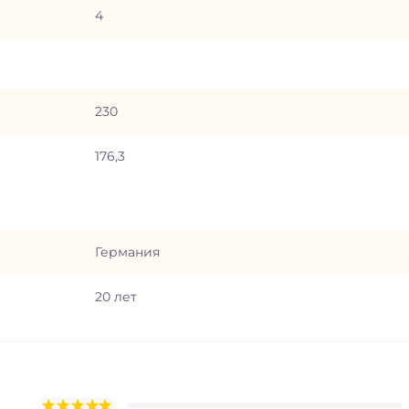
4
230
176,3
Германия
20 лет