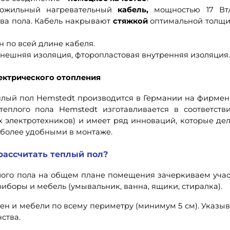
ножильный нагревательный
кабель,
мощностью 17 Вт/
ва пола. Кабель накрывают
стяжкой
оптимальной толщ
по всей длине кабеля.
нешняя изоляция, фторопластовая внутренняя изоляция.
ектрического отопления
плый пол Hemstedt производится в Германии на фирме
теплого пола Hemstedt изготавливается в соответств
 электротехников) и имеет ряд инноваций, которые де
 более удобными в монтаже.
рассчитать теплый пол?
плого пола на общем плане помещения зачеркиваем учас
иборы и мебель (умывальник, ванна, ящики, стиралка).
стен и мебели по всему периметру (минимум 5 см). Указы
ства.