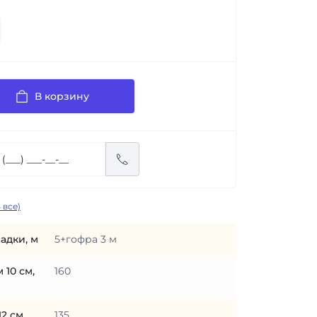
В корзину
 все)
адки, м
5+гофра 3 м
 10 см,
160
2 см,
135