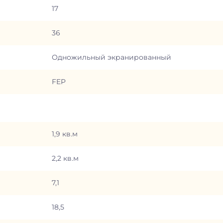
17
36
Одножильный экранированный
FEP
1,9 кв.м
2,2 кв.м
7,1
18,5