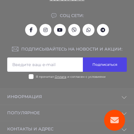
СОЦ СЕТИ:
ПОДПИСЫВАЙТЕСЬ НА НОВОСТИ И АКЦИИ:
Подписаться
Я прочитал
Оплата
и согласен с условиями
ИНФОРМАЦИЯ
Гарантия на товар
ПОПУЛЯРНОЕ
Отзывы
Контакты
Электрический теплый пол
КОНТАКТЫ И АДРЕС
Возврат товара
Электрорадиаторы BRAVO