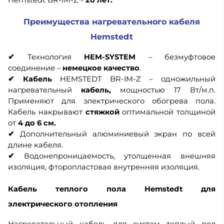
Hemstedt BR-IM-Z -
20 лет.
Преимущества нагревательного кабеля
Hemstedt
✔
Технология
HEM-SYSTEM
– безмуфтовое
соединение –
немецкое качество
.
✔
Кабель
HEMSTEDT BR-IM-Z – одножильный
нагревательный
кабель,
мощностью 17 Вт/м.п.
Применяют для электрического обогрева пола.
Кабель накрывают
стяжкой
оптимальной толщиной
от
4 до 6 см.
✔
Дополнительный алюминиевый экран по всей
длине кабеля.
✔
Водонепроницаемость, утолщенная внешняя
изоляция, фторопластовая внутренняя изоляция.
Кабель теплого пола Hemstedt
для
электрического отопления