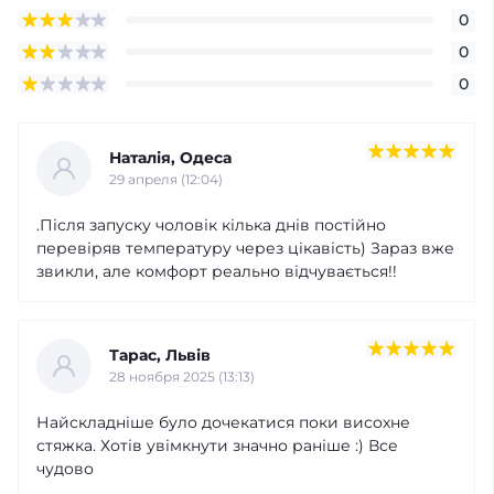
0
0
0
Наталія, Одеса
29 апреля (12:04)
.Після запуску чоловік кілька днів постійно
перевіряв температуру через цікавість) Зараз вже
звикли, але комфорт реально відчувається!!
Тарас, Львів
28 ноября 2025 (13:13)
Найскладніше було дочекатися поки висохне
стяжка. Хотів увімкнути значно раніше :) Все
чудово