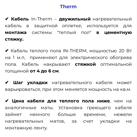
Therm
✔
Кабель
In-Therm –
двужильный
нагревательный
кабель в защитной оплетке, используется для
монтажа
системы "теплый пол"
в цементную
стяжку.
✔
Кабель теплого пола IN-THERM, мощностью 20 Вт
на 1 м.п, применяют для электрического обогрева
пола. Кабель накрывают
стяжкой
оптимальной
толщиной
от 4 до 6 см
.
✔
Шаг укладки
нагревательного кабеля может
варьироваться, при этом меняется мощность на кв.м.
✔
Цена кабеля для теплого пола ниже
, чем на
аналогичные маты. Установка греющего кабеля
займет немного больше времени, нежели
нагревательных матов, за счет укладки на
монтажную ленту.