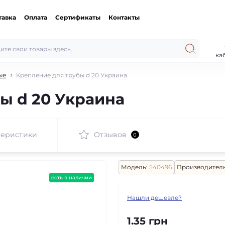
тавка
Оплата
Сертификаты
Контакты
ка
ые
Крепление для трубы d 20 Украина
ы d 20 Украина
теристики
Отзывов
0
Модель:
540496
Производитель
есть в наличии
Нашли дешевле?
1.35 грн