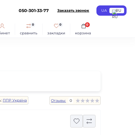
050-301-33-77
Заказать звонок
UA
RU
0
0
0
бинет
сравнить
закладки
корзина
:
ППР Україна
Отзывы:
0