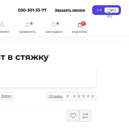
050-301-33-77
Заказать звонок
UA
RU
0
0
0
бинет
сравнить
закладки
корзина
т в стяжку
:
Ratey
Отзывы:
0