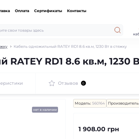
тавка
Оплата
Сертификаты
Контакты
ка
яжку
Кабель одножильный RATEY RD1 8.6 кв.м, 1230 Вт в стяжку
RATEY RD1 8.6 кв.м, 1230 В
теристики
Отзывов
0
Модель:
560164
Производитель
нет в наличии
1 908.00 грн