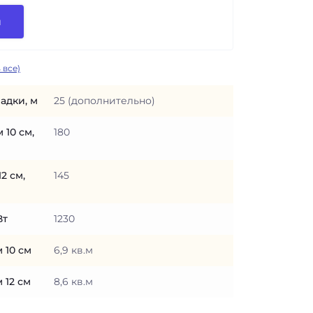
и
 все)
адки, м
25 (дополнительно)
 10 см,
180
2 см,
145
Вт
1230
 10 см
6,9 кв.м
 12 см
8,6 кв.м