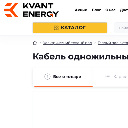
Акции
Блог
О нас
Дос
КАТАЛОГ
Электрический теплый пол
Теплый пол в ст
Кабель одножильный 
Все о товаре
Харак
продано