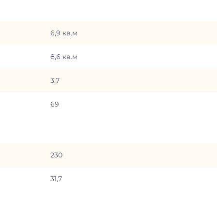
6,9 кв.м
8,6 кв.м
3,7
69
230
31,7