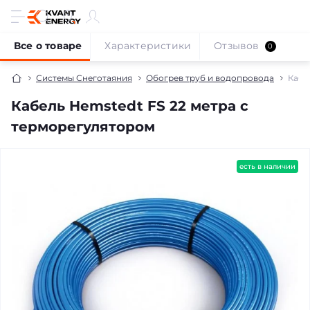
Все о товаре
Характеристики
Отзывов
0
Системы Снеготаяния
Обогрев труб и водопровода
Кабе
Кабель Hemstedt FS 22 метра с
терморегулятором
бесплатная доставка!
есть в наличии