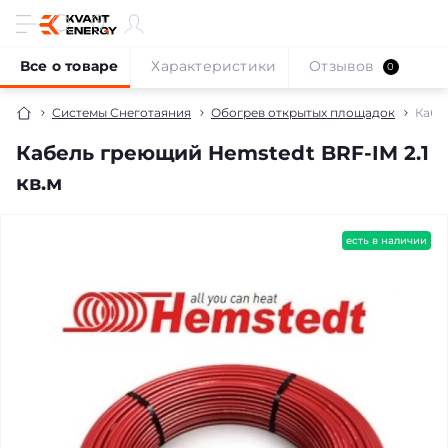
Все о товаре
Характеристики
Отзывов
0
Системы Снеготаяния
Обогрев открытых площадок
Кабе
Кабель греющий Hemstedt BRF-IM 2.1
кв.м
бесплатная доставка!
есть в наличии