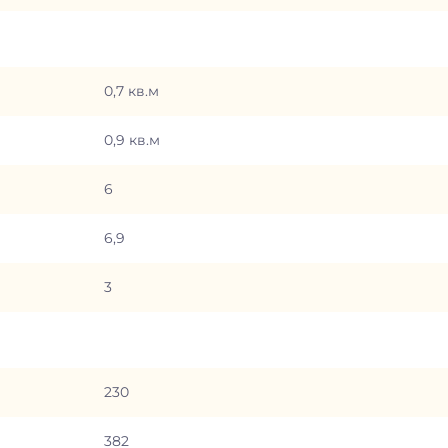
0,7 кв.м
0,9 кв.м
6
6,9
3
230
382