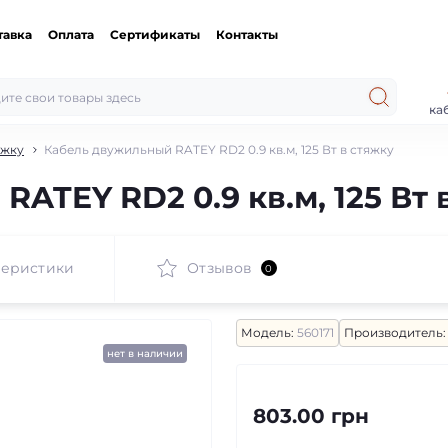
тавка
Оплата
Сертификаты
Контакты
ка
яжку
Кабель двужильный RATEY RD2 0.9 кв.м, 125 Вт в стяжку
ATEY RD2 0.9 кв.м, 125 Вт 
теристики
Отзывов
0
Модель:
560171
Производитель:
нет в наличии
803.00 грн