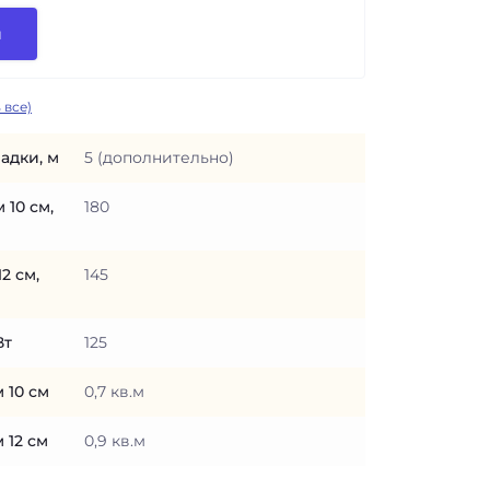
и
 все)
адки, м
5 (дополнительно)
 10 см,
180
2 см,
145
Вт
125
 10 см
0,7 кв.м
 12 см
0,9 кв.м