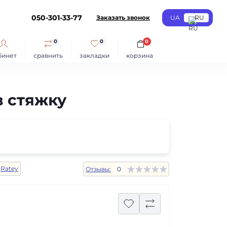
050-301-33-77
Заказать звонок
UA
RU
0
0
0
бинет
сравнить
закладки
корзина
в стяжку
Ratey
Отзывы:
0