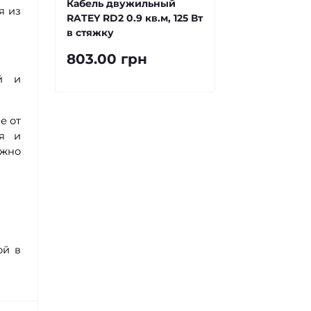
Кабель двужильный
я из
RATEY RD2 0.9 кв.м, 125 Вт
в стяжку
803.00 грн
ый и
е от
ся и
ужно
ой в