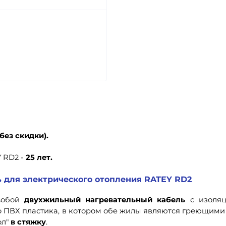
без скидки).
 RD2 -
25 лет.
 для электрического отопления RATEY RD2
собой
двухжильный нагревательный кабель
с изоля
о ПВХ пластика, в котором обе жилы являются греющими
ол"
в стяжку
.