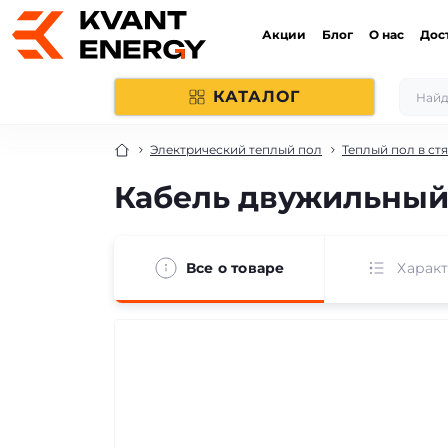
Акции
Блог
О нас
Дос
КАТАЛОГ
Электрический теплый пол
Теплый пол в ст
Кабель двужильный R
Все о товаре
Харак
продано